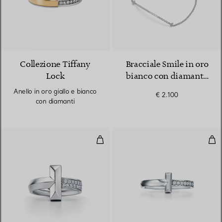
Collezione Tiffany
Bracciale Smile in oro
Lock
bianco con diamanti,
piccolo. Collezione T
Anello in oro giallo e bianco
€ 2.100
by Tiffany
con diamanti
Anello T1 in oro bianco con diama
Anel