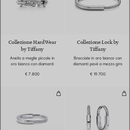
3 Materiali
Collezione HardWear
Collezione Lock by
by Tiffany
Tiffany
Anello a maglie piccole in
Bracciale in oro bianco con
oro bianco con diamanti
diamanti pavé a mezzo giro
€ 7.800
€ 19.700
Anello in oro bianco con diamant
Ore