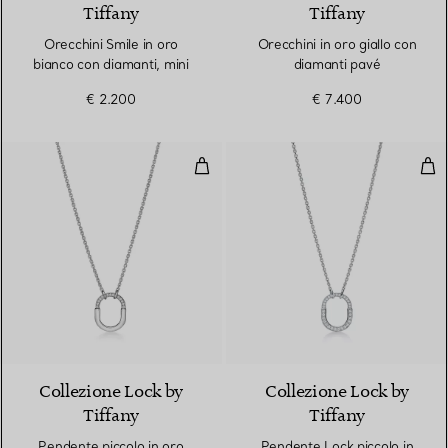
Tiffany
Tiffany
Orecchini Smile in oro
Orecchini in oro giallo con
bianco con diamanti, mini
diamanti pavé
€ 2.200
€ 7.400
Pendente piccolo in oro bianco c
Pen
3 Materiali
Collezione Lock by
Collezione Lock by
Tiffany
Tiffany
Pendente piccolo in oro
Pendente Lock piccolo in