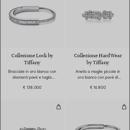
Collezione Lock by
Collezione HardWear
Tiffany
by Tiffany
Bracciale in oro bianco con
Anello a maglie piccole in
diamanti pavé e taglio
oro bianco con pavé di
baguette
diamanti
€ 138.000
€ 16.800
Anello a maglie piccole in oro bi
Bra