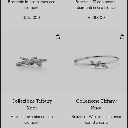
Bracciale in oro bianco con
Bracciale T1 con pavé di
diamanti
diamanti in oro bianco
€ 25.000
€ 28.000
Anello in oro bianco con diamant
Bra
2 Materiali
Collezione Tiffany
Collezione Tiffany
Knot
Knot
Anello in oro bianco con
Bracciale Wire in oro bianco
diamanti
con diamanti