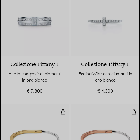
2 Materiali
Collezione Tiffany T
Collezione Tiffany T
Anello con pavé di diamanti
Fedina Wire con diamanti in
in oro bianco
oro bianco
€ 7.800
€ 4.300
Bracciale Narrow in oro giallo e
Bra