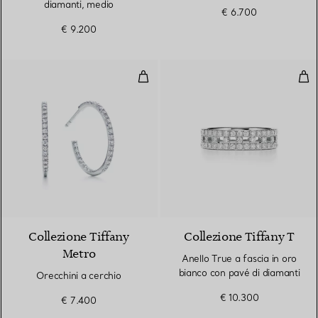
diamanti, medio
€ 6.700
€ 9.200
Orecchini a cerchio
Anel
2 Materiali
Collezione Tiffany
Collezione Tiffany T
Metro
Anello True a fascia in oro
bianco con pavé di diamanti
Orecchini a cerchio
€ 10.300
€ 7.400