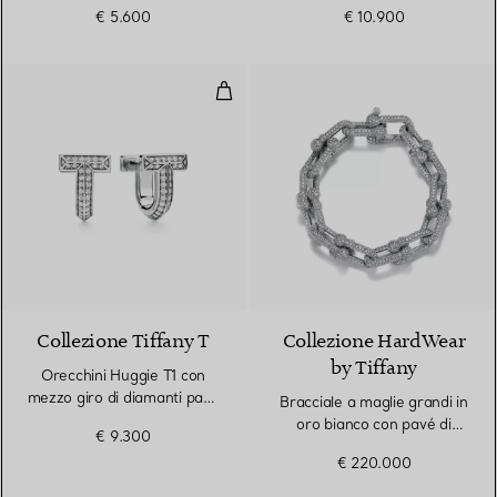
€ 5.600
€ 10.900
Orecchini Huggie T1 con mezzo gi
3 Materiali
Collezione Tiffany T
Collezione HardWear
by Tiffany
Orecchini Huggie T1 con
mezzo giro di diamanti pavé
Bracciale a maglie grandi in
in oro bianco
oro bianco con pavé di
€ 9.300
diamanti
€ 220.000