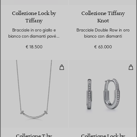
Collezione Lock by
Collezione Tiffany
Tiffany
Knot
Bracciale in oro giallo e
Bracciale Double Row in oro
bianco con diamanti pavé a
bianco con diamanti
mezzo giro
€ 18.500
€ 63.000
Pendente Smile in oro bianco co
Orec
3 Materiali
Collezione T by
Collezione Lock by