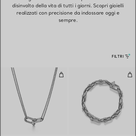
disinvolto della vita di tutti i giorni. Scopri gioielli
realizzati con precisione da indossare oggi e
sempre.
FILTRI
Pendente a maglie doppie grandi 
Bra
3 Materiali