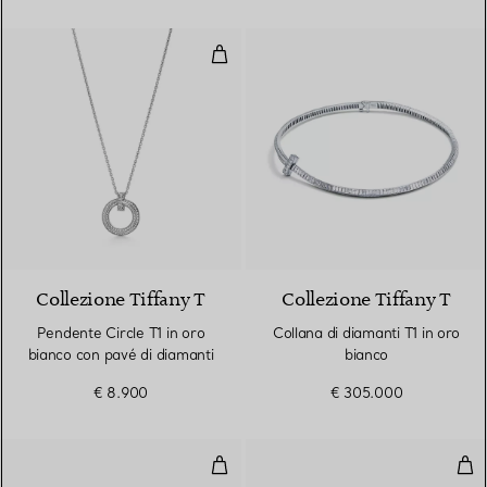
Pendente Circle T1 in oro bianco
3 Materiali
Collezione Tiffany T
Collezione Tiffany T
Pendente Circle T1 in oro
Collana di diamanti T1 in oro
bianco con pavé di diamanti
bianco
€ 8.900
€ 305.000
Anello con pavé di diamanti in or
Fed