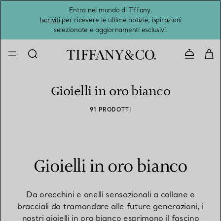
Entra nel mondo di Tiffany.
L'estat
Iscriviti
per ricevere le ultime notizie, ispirazioni
selezionate e aggiornamenti esclusivi.
Contatta
Gioielli in oro bianco
91 PRODOTTI
Gioielli in oro bianco
Da orecchini e anelli sensazionali a collane e
bracciali da tramandare alle future generazioni, i
nostri gioielli in oro bianco esprimono il fascino