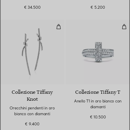
€ 34.500
€ 5.200
Orecchini pendenti in oro bianco
Anel
3 Materiali
Collezione Tiffany
Collezione Tiffany T
Knot
Anello T1 in oro bianco con
diamanti
Orecchini pendenti in oro
bianco con diamanti
€ 10.500
€ 9.400