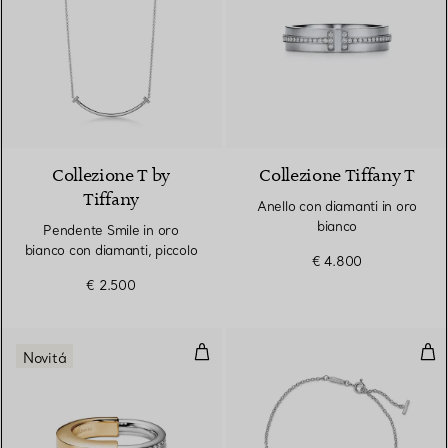
3 Materiali
Collezione T by
Collezione Tiffany T
Tiffany
Anello con diamanti in oro
bianco
Pendente Smile in oro
bianco con diamanti, piccolo
€ 4.800
€ 2.500
Anello in oro giallo e bianco con 
Brac
Novitá