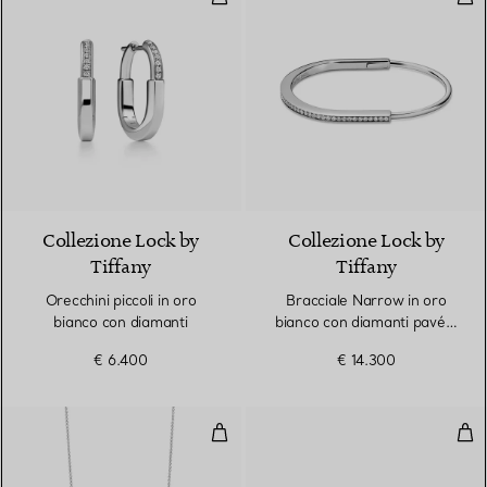
3 Materiali
Collezione Lock by
Collezione Lock by
Tiffany
Tiffany
Orecchini piccoli in oro
Bracciale Narrow in oro
bianco con diamanti
bianco con diamanti pavé a
mezzo giro
€ 6.400
€ 14.300
Pendente Smile in oro bianco con
Ane