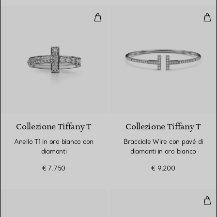
Anello T1 in oro bianco con diama
Bra
3 Materiali
Collezione Tiffany T
Collezione Tiffany T
Anello T1 in oro bianco con
Bracciale Wire con pavé di
diamanti
diamanti in oro bianco
€ 7.750
€ 9.200
Anel