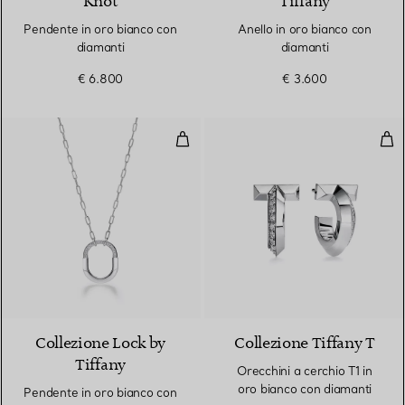
Knot
Tiffany
Pendente in oro bianco con
Anello in oro bianco con
diamanti
diamanti
€ 6.800
€ 3.600
Pendente in oro bianco con diam
Ore
3 Materiali
Collezione Lock by
Collezione Tiffany T
Tiffany
Orecchini a cerchio T1 in
oro bianco con diamanti
Pendente in oro bianco con