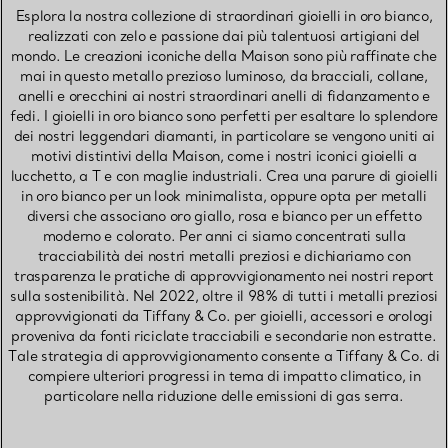
Esplora la nostra collezione di straordinari gioielli in oro bianco,
realizzati con zelo e passione dai più talentuosi artigiani del
mondo. Le creazioni iconiche della Maison sono più raffinate che
mai in questo metallo prezioso luminoso, da bracciali, collane,
anelli e orecchini ai nostri straordinari anelli di fidanzamento e
fedi. I gioielli in oro bianco sono perfetti per esaltare lo splendore
dei nostri leggendari diamanti, in particolare se vengono uniti ai
motivi distintivi della Maison, come i nostri iconici gioielli a
lucchetto, a T e con maglie industriali. Crea una parure di gioielli
in oro bianco per un look minimalista, oppure opta per metalli
diversi che associano oro giallo, rosa e bianco per un effetto
moderno e colorato. Per anni ci siamo concentrati sulla
tracciabilità dei nostri metalli preziosi e dichiariamo con
trasparenza le pratiche di approvvigionamento nei nostri report
sulla sostenibilità. Nel 2022, oltre il 98% di tutti i metalli preziosi
approvvigionati da Tiffany & Co. per gioielli, accessori e orologi
proveniva da fonti riciclate tracciabili e secondarie non estratte.
Tale strategia di approvvigionamento consente a Tiffany & Co. di
compiere ulteriori progressi in tema di impatto climatico, in
particolare nella riduzione delle emissioni di gas serra.