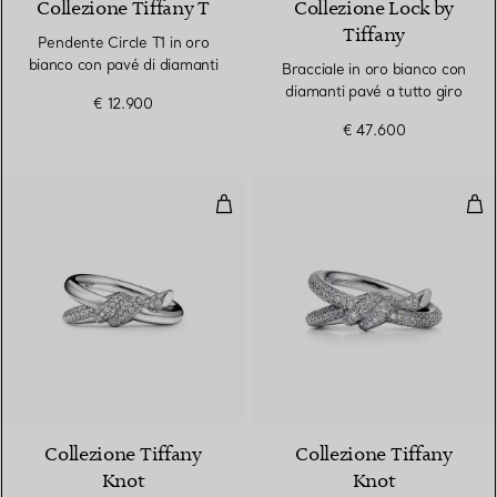
Collezione Tiffany T
Collezione Lock by
Tiffany
Pendente Circle T1 in oro
bianco con pavé di diamanti
Bracciale in oro bianco con
diamanti pavé a tutto giro
€ 12.900
€ 47.600
Anello Double Row in oro bianco
Ane
3 Materiali
Collezione Tiffany
Collezione Tiffany
Knot
Knot