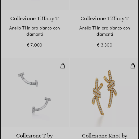
3 Materiali
Collezione Tiffany T
Collezione Tiffany T
Anello T1 in oro bianco con
Anello T1 in oro bianco con
diamanti
diamanti
€ 7.000
€ 3.300
Orecchini Smile in oro bianco con
Orec
3 Materiali
Collezione T by
Collezione Knot by