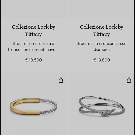
3 Materiali
Collezione Lock by
Collezione Lock by
Tiffany
Tiffany
Bracciale in oro rosa e
Bracciale in oro bianco con
bianco con diamanti pavé a
diamanti
mezzo giro
€ 18.500
€ 13.800
Bracciale in oro giallo e bianco 
Bra
3 Materiali