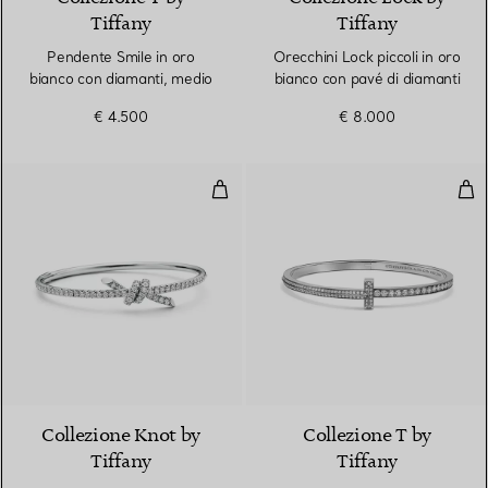
Tiffany
Tiffany
Pendente Smile in oro
Orecchini Lock piccoli in oro
bianco con diamanti, medio
bianco con pavé di diamanti
€ 4.500
€ 8.000
Bracciale in oro bianco con diam
Brac
2 Materiali
Collezione Knot by
Collezione T by
Tiffany
Tiffany