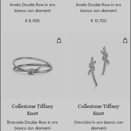
Anello Double Row in oro
Anello Double Row in oro
bianco con diamanti
bianco con diamanti
€ 8.900
€ 13.700
Bracciale Double Row in oro bia
Ore
3 Materiali
Collezione Tiffany
Collezione Tiffany
Knot
Knot
Bracciale Double Row in oro
Orecchini in oro bianco con
bianco con diamanti
diamanti