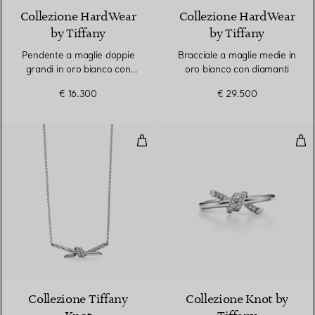
Collezione HardWear
Collezione HardWear
by Tiffany
by Tiffany
Pendente a maglie doppie
Bracciale a maglie medie in
grandi in oro bianco con
oro bianco con diamanti
pavé di diamanti
€ 16.300
€ 29.500
Pendente in oro bianco con diam
Ane
3 Materiali
Collezione Tiffany
Collezione Knot by