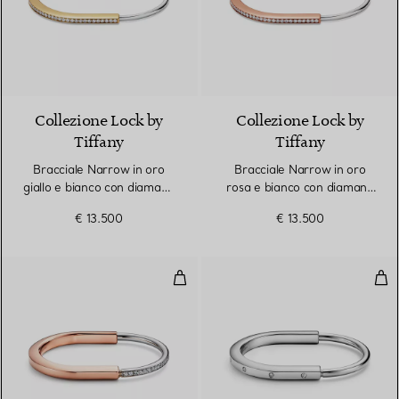
3 Materiali
Collezione Lock by
Collezione Lock by
Tiffany
Tiffany
Bracciale Narrow in oro
Bracciale Narrow in oro
giallo e bianco con diamanti
rosa e bianco con diamanti
pavé a mezzo giro
pavé a mezzo giro
€ 13.500
€ 13.500
Bracciale in oro rosa e bianco c
Bra