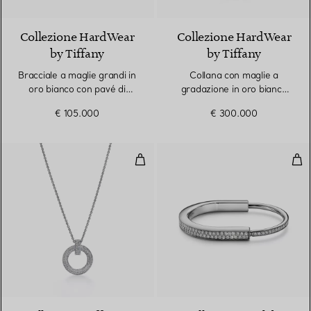
Collezione HardWear
Collezione HardWear
by Tiffany
by Tiffany
Bracciale a maglie grandi in
Collana con maglie a
oro bianco con pavé di
gradazione in oro bianco
diamanti
con pavé di diamanti
€ 105.000
€ 300.000
Pendente Circle T1 in oro bianco
Brac
3 Materiali