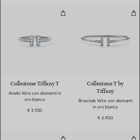
Anello Wire con diamanti in oro 
Bra
3 Materiali
Collezione Tiffany T
Collezione T by
Tiffany
Anello Wire con diamanti in
oro bianco
Bracciale Wire con diamanti
in oro bianco
€ 3.550
€ 6.900
Orecchini piccoli in oro bianco c
Bra