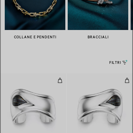
COLLANE E PENDENTI
BRACCIALI
FILTRI
Bracciale Bone piccolo in argento
Brac
6 gemstones