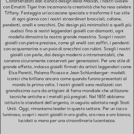
Caratterizzati dall’iconico design della Maison, i nostri Gioielli
con Ematiti Tiger Iron incarnano la creatività che ha reso celebre
Tiffany. Festeggia un’occasione speciale o trasforma il tuo stile
di ogni giorno con i nostri straordinari bracciali, collane,
pendenti, anelli e orecchini. Dai design più minimalisti a quelli più
audaci fino ai nostri leggendari gioielli con diamanti, ogni
modello dimostra la nostra grande maestria. Scopri i nostri
gioielli con pietre preziose, come gli anelli con zaffiri, i pendenti
con acquamarina o un paio di orecchini con rubini. Scegli i nostri
gioielli con perle, dai design moderni o intramontabili, che
saranno sicuramente conservati per generazioni. Per uno stile di
grande effetto, indossa gioielli firmati da artisti leggendari come
Elsa Peretti, Paloma Picasso e Jean Schlumberger: modelli
iconici che brillano ancora come quando furono presentati al
mondo la prima volta. I nostri gioielli sono realizzati con
grandissima cura da artigiani di fama mondiale che utilizzano
tecniche antiche e i metalli più pregiati. Nel 1851 abbiamo
istituito lo standard dell’argento, in seguito adottato negli Stati
Uniti. Oggi, rimaniamo leader in questo settore. Per un tocco
luminoso, scopri i nostri gioielli in oro giallo, oro rosa e oro bianco,
lucidati a mano per una straordinaria lucentezza.