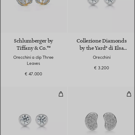
Schlumberger by
Collezione Diamonds
Tiffany & Co.™
by the Yard® di Elsa
Peretti®
Orecchini a clip Three
Orecchini
Leaves
€ 3.200
€ 47.000
Orecchini
Ore