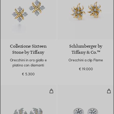
Collezione Sixteen
Schlumberger by
Stone by Tiffany
Tiffany & Co.™
Orecchini in oro giallo e
Orecchini a clip Flame
platino con diamanti
€ 19.000
€ 5.300
Orecchini a clip Three Leaves
Ore