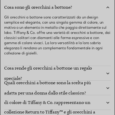
Cosa sono gli orecchini a bottone?
Gli orecchini a bottone sono caratterizzati da un design
semplice ed elegante, con una singola gemma di colore, un
motivo o un elemento in metallo che poggia direttamente sul
lobo. Tiffany & Co. offre una varietà di orecchini a bottone, dai
classici solitari con diamanti alle forme espressive e con
gemme di colore vivaci. La loro versatilità e la loro sobria
eleganza li rendono un complemento fondamentale in ogni
collezione di gioielli.
Cosa rende gli orecchini a bottone un regalo
speciale?
Quali orecchini a bottone sono la scelta più
In che modo gli orecchini a bottone con gemme
adatta per una donna dallo stile classico?
Cosa rende gli orecchini a bottone a cuore della
di colore di Tiffany & Co. rappresentano un
collezione Return to Tiffany™ e gli orecchini a
regalo versatile?