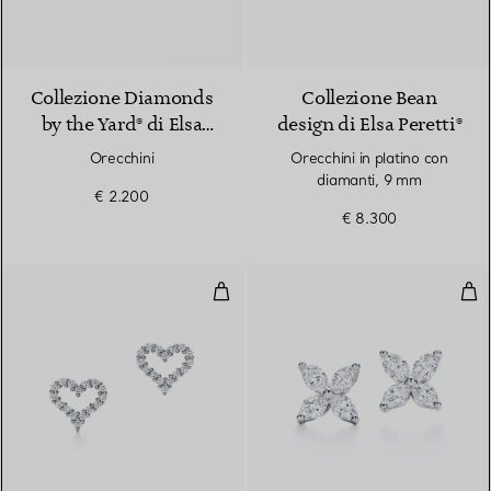
Collezione Diamonds
Collezione Bean
by the Yard® di Elsa
design di Elsa Peretti®
Peretti®
Orecchini
Orecchini in platino con
diamanti, 9 mm
€ 2.200
€ 8.300
Orecchini a cuore
Ore
2 Materiali