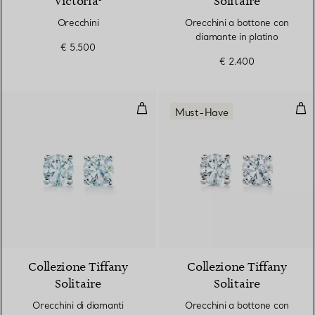
Victoria®
Solitaire
Orecchini
Orecchini a bottone con
diamante in platino
€ 5.500
€ 2.400
Orecchini di diamanti
Ore
Must-Have
Collezione Tiffany
Collezione Tiffany
Solitaire
Solitaire
Orecchini di diamanti
Orecchini a bottone con