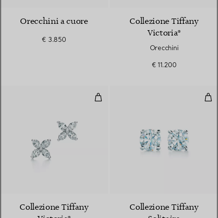
Orecchini a cuore
Collezione Tiffany
Victoria®
€ 3.850
Orecchini
€ 11.200
Orecchini
Ore
2 Materiali
Collezione Tiffany
Collezione Tiffany