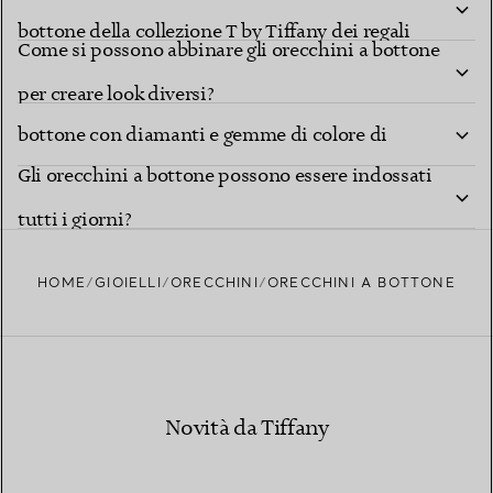
bottone della collezione T by Tiffany dei regali
Come si possono abbinare gli orecchini a bottone
speciali?
Che cosa contraddistingue gli orecchini a
per creare look diversi?
bottone con diamanti e gemme di colore di
Gli orecchini a bottone possono essere indossati
Tiffany?
tutti i giorni?
HOME
GIOIELLI
ORECCHINI
ORECCHINI A BOTTONE
Novità da Tiffany