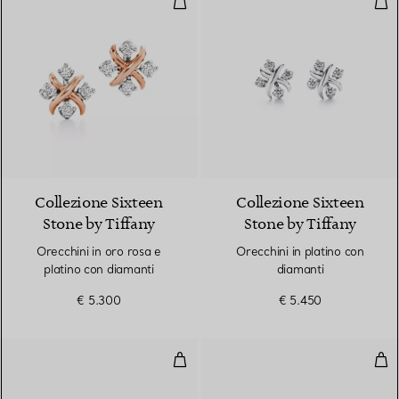
Collezione Sixteen
Collezione Sixteen
Stone by Tiffany
Stone by Tiffany
Orecchini in oro rosa e
Orecchini in platino con
platino con diamanti
diamanti
€ 5.300
€ 5.450
Orecchini in oro giallo e platino 
Ore