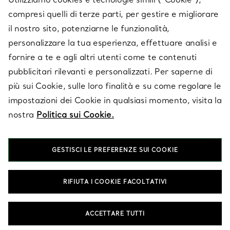
compresi quelli di terze parti, per gestire e migliorare
il nostro sito, potenziarne le funzionalità,
SU TIFFANY & CO.
personalizzare la tua esperienza, effettuare analisi e
fornire a te e agli altri utenti come te contenuti
pubblicitari rilevanti e personalizzati. Per saperne di
LEGALE
più sui Cookie, sulle loro finalità e su come regolare le
impostazioni dei Cookie in qualsiasi momento, visita la
nostra
Politica sui Cookie.
SEGUICI
GESTISCI LE PREFERENZE SUI COOKIE
Cambia posizione:
RIFIUTA I COOKIE FACOLTATIVI
T&Co. 2026
ACCETTARE TUTTI