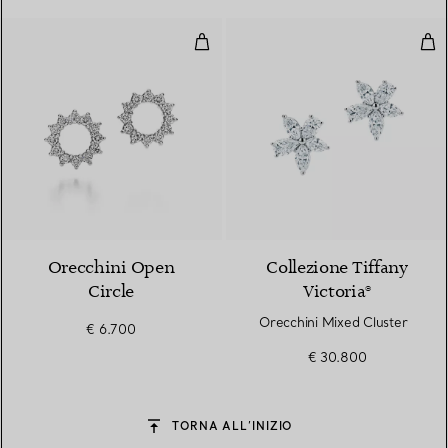
Orecchini Open Circle
Ore
Orecchini Open
Collezione Tiffany
Circle
Victoria®
Orecchini Mixed Cluster
€ 6.700
€ 30.800
TORNA ALL’INIZIO