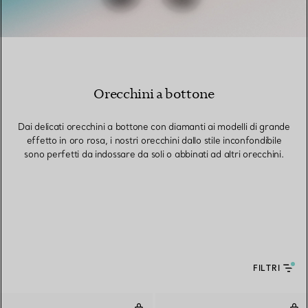
Orecchini a bottone
Dai delicati orecchini a bottone con diamanti ai modelli di grande
effetto in oro rosa, i nostri orecchini dallo stile inconfondibile
sono perfetti da indossare da soli o abbinati ad altri orecchini.
FILTRI
Orecchini in oro rosa e platino c
Orec