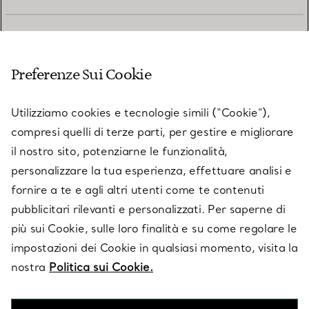
SERVIZIO CLIENTI
Preferenze Sui Cookie
SERVICES
Utilizziamo cookies e tecnologie simili (“Cookie”),
compresi quelli di terze parti, per gestire e migliorare
il nostro sito, potenziarne le funzionalità,
SU TIFFANY & CO.
personalizzare la tua esperienza, effettuare analisi e
fornire a te e agli altri utenti come te contenuti
pubblicitari rilevanti e personalizzati. Per saperne di
LEGALE
più sui Cookie, sulle loro finalità e su come regolare le
impostazioni dei Cookie in qualsiasi momento, visita la
nostra
Politica sui Cookie.
SEGUICI