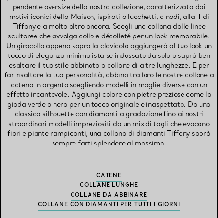
pendente oversize della nostra collezione, caratterizzata dai
motivi iconici della Maison, ispirati a lucchetti, a nodi, alla T di
Tiffany e a molto altro ancora. Scegli una collana dalle linee
scultoree che avvolga collo e décolleté per un look memorabile.
Un girocollo appena sopra la clavicola aggiungerà al tuo look un
tocco di eleganza minimalista se indossato da solo o saprà ben
esaltare il tuo stile abbinato a collane di altre lunghezze. E per
far risaltare la tua personalità, abbina tra loro le nostre collane a
catena in argento scegliendo modelli in maglie diverse con un
effetto incantevole. Aggiungi colore con pietre preziose come la
giada verde o nera per un tocco originale e inaspettato. Da una
classica silhouette con diamanti a gradazione fino ai nostri
straordinari modelli impreziositi da un mix di tagli che evocano
fiori e piante rampicanti, una collana di diamanti Tiffany saprà
sempre farti splendere al massimo.
CATENE
COLLANE LUNGHE
COLLANE DA ABBINARE
COLLANE CON DIAMANTI PER TUTTI I GIORNI