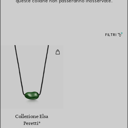
queste collane non passeranno inosservate.
FILTRI
Pendente Bean design in giada ne
Collezione Elsa
Peretti®