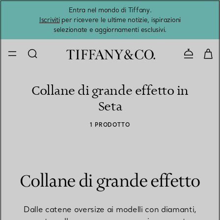
Entra nel mondo di Tiffany.
L'estat
Iscriviti
per ricevere le ultime notizie, ispirazioni
selezionate e aggiornamenti esclusivi.
Contatta
Collane di grande effetto in
Seta
1 PRODOTTO
Collane di grande effetto
Dalle catene oversize ai modelli con diamanti,