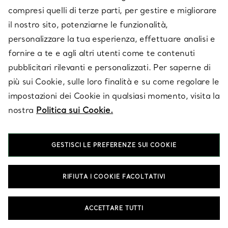
compresi quelli di terze parti, per gestire e migliorare
il nostro sito, potenziarne le funzionalità,
SU TIFFANY & CO.
personalizzare la tua esperienza, effettuare analisi e
fornire a te e agli altri utenti come te contenuti
pubblicitari rilevanti e personalizzati. Per saperne di
LEGALE
più sui Cookie, sulle loro finalità e su come regolare le
impostazioni dei Cookie in qualsiasi momento, visita la
nostra
Politica sui Cookie.
SEGUICI
GESTISCI LE PREFERENZE SUI COOKIE
Cambia posizione:
RIFIUTA I COOKIE FACOLTATIVI
T&Co. 2026
ACCETTARE TUTTI