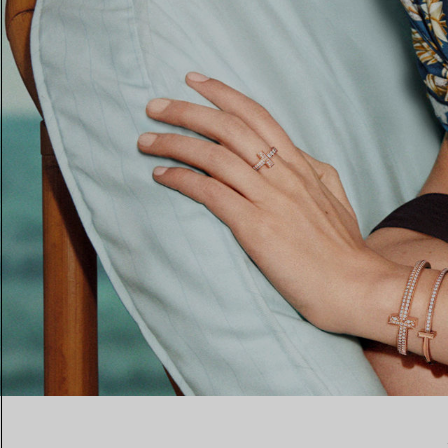
Fedi per Lei
Fedi per Lui
Prenota il tuo
appuntamento
con