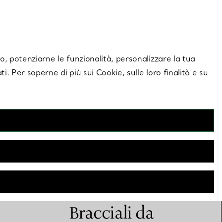
giornamenti esclusivi.
Contattaci
Accedi al tuo
ito, potenziarne le funzionalità, personalizzare la tua
ti. Per saperne di più sui Cookie, sulle loro finalità e su
Bracciali da