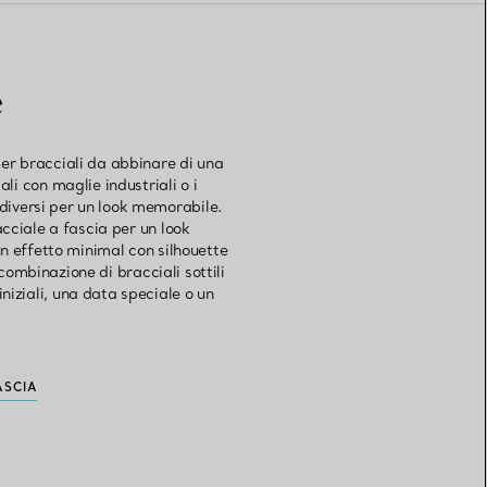
e
per bracciali da abbinare di una
ali con maglie industriali o i
i diversi per un look memorabile.
cciale a fascia per un look
 un effetto minimal con silhouette
ombinazione di bracciali sottili
niziali, una data speciale o un
ASCIA