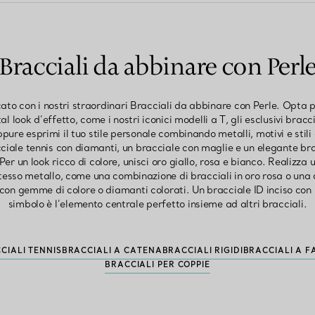
Bracciali da abbinare con Perl
icato con i nostri straordinari Bracciali da abbinare con Perle. Opta 
al look d’effetto, come i nostri iconici modelli a T, gli esclusivi bracci
oppure esprimi il tuo stile personale combinando metalli, motivi e stil
iale tennis con diamanti, un bracciale con maglie e un elegante bra
er un look ricco di colore, unisci oro giallo, rosa e bianco. Realizza
stesso metallo, come una combinazione di bracciali in oro rosa o una c
 con gemme di colore o diamanti colorati. Un bracciale ID inciso con i
simbolo è l’elemento centrale perfetto insieme ad altri bracciali.
CIALI TENNIS
BRACCIALI A CATENA
BRACCIALI RIGIDI
BRACCIALI A F
BRACCIALI PER COPPIE