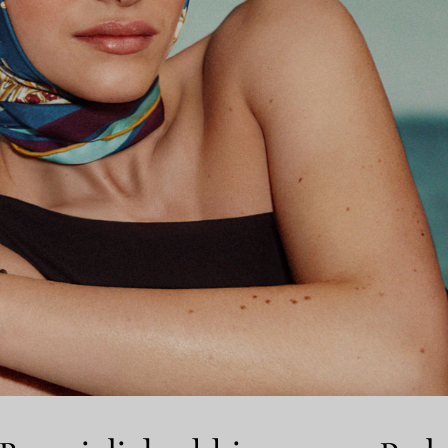
Anelli per coppie
Eternity Rings
 un esperto di diamanti Tiffany.