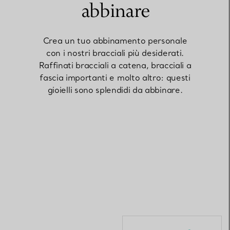
abbinare
Elsa Peretti®
Come scegliere il tuo anello di
Crea un tuo abbinamento personale
fidanzamento
con i nostri bracciali più desiderati.
Raffinati bracciali a catena, bracciali a
fascia importanti e molto altro: questi
gioielli sono splendidi da abbinare.