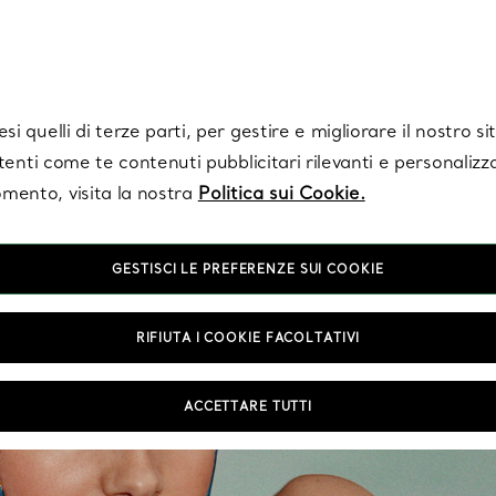
Tiffany.
Iscriviti
per ricevere le ultime notizie, ispirazioni selezionate e ag
i quelli di terze parti, per gestire e migliorare il nostro s
utenti come te contenuti pubblicitari rilevanti e personalizza
mento, visita la nostra
Politica sui Cookie.
GESTISCI LE PREFERENZE SUI COOKIE
RIFIUTA I COOKIE FACOLTATIVI
ACCETTARE TUTTI