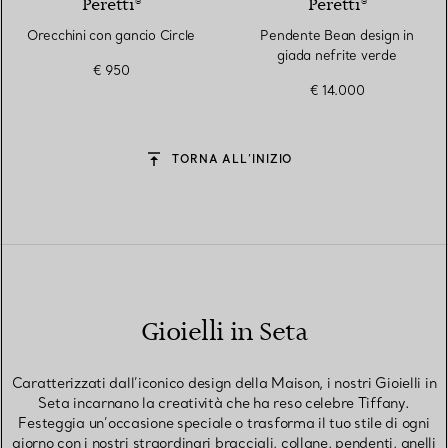
Peretti®
Peretti®
Orecchini con gancio Circle
Pendente Bean design in
giada nefrite verde
€ 950
€ 14.000
TORNA ALL’INIZIO
Gioielli in Seta
Caratterizzati dall’iconico design della Maison, i nostri Gioielli in
Seta incarnano la creatività che ha reso celebre Tiffany.
Festeggia un’occasione speciale o trasforma il tuo stile di ogni
giorno con i nostri straordinari bracciali, collane, pendenti, anelli