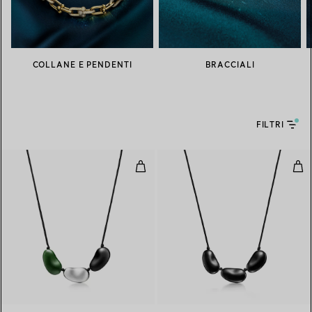
COLLANE E PENDENTI
BRACCIALI
FILTRI
Collana argento e lacca su legn
Col