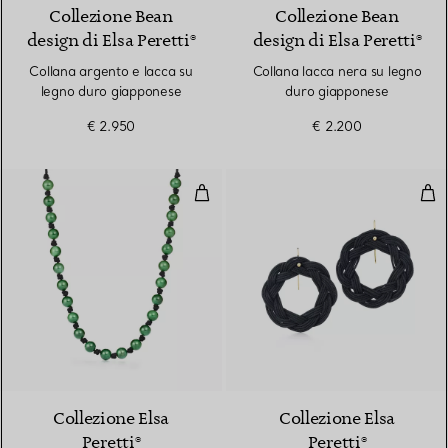
Collezione Bean
Collezione Bean
design di Elsa Peretti®
design di Elsa Peretti®
Collana argento e lacca su
Collana lacca nera su legno
legno duro giapponese
duro giapponese
€ 2.950
€ 2.200
Collana Sphere in giada nefrite 
Ore
Collezione Elsa
Collezione Elsa
Peretti®
Peretti®