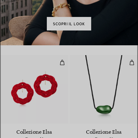
SCOPRI IL LOOK
Orecchini con gancio Circle
Pen
Collezione Elsa
Collezione Elsa