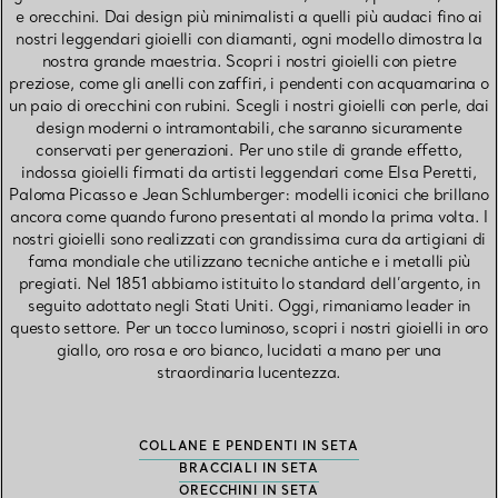
e orecchini. Dai design più minimalisti a quelli più audaci fino ai
nostri leggendari gioielli con diamanti, ogni modello dimostra la
nostra grande maestria. Scopri i nostri gioielli con pietre
preziose, come gli anelli con zaffiri, i pendenti con acquamarina o
un paio di orecchini con rubini. Scegli i nostri gioielli con perle, dai
design moderni o intramontabili, che saranno sicuramente
conservati per generazioni. Per uno stile di grande effetto,
indossa gioielli firmati da artisti leggendari come Elsa Peretti,
Paloma Picasso e Jean Schlumberger: modelli iconici che brillano
ancora come quando furono presentati al mondo la prima volta. I
nostri gioielli sono realizzati con grandissima cura da artigiani di
fama mondiale che utilizzano tecniche antiche e i metalli più
pregiati. Nel 1851 abbiamo istituito lo standard dell’argento, in
seguito adottato negli Stati Uniti. Oggi, rimaniamo leader in
questo settore. Per un tocco luminoso, scopri i nostri gioielli in oro
giallo, oro rosa e oro bianco, lucidati a mano per una
straordinaria lucentezza.
COLLANE E PENDENTI IN SETA
BRACCIALI IN SETA
ORECCHINI IN SETA