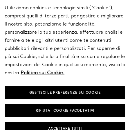
SERVICES
Utilizziamo cookies e tecnologie simili (“Cookie”),
compresi quelli di terze parti, per gestire e migliorare
il nostro sito, potenziarne le funzionalità,
SU TIFFANY & CO.
personalizzare la tua esperienza, effettuare analisi e
fornire a te e agli altri utenti come te contenuti
pubblicitari rilevanti e personalizzati. Per saperne di
LEGALE
più sui Cookie, sulle loro finalità e su come regolare le
impostazioni dei Cookie in qualsiasi momento, visita la
nostra
Politica sui Cookie.
SEGUICI
GESTISCI LE PREFERENZE SUI COOKIE
Cambia posizione:
RIFIUTA I COOKIE FACOLTATIVI
T&Co. 2026
ACCETTARE TUTTI