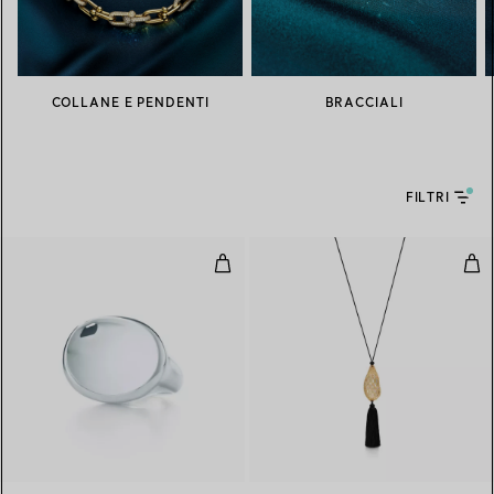
COLLANE E PENDENTI
BRACCIALI
FILTRI
Anello Cabochon
Coll