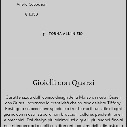
Anello Cabochon
€ 1.350
TORNA ALL’INIZIO
Gioielli con Quarzi
Caratterizzati dall’iconico design della Maison, i nostri Gioielli
con Quarzi incarnano la creatività che ha reso celebre Tiffany.
Festeggia un’occasione speciale o trasforma il tuo stile di ogni
giorno con i nostri straordinari bracciali, collane, pendenti, anelli
e orecchini. Dai design più minimalisti a quelli più audaci fino ai
nostri leggendari gioielli con diamanti, ogni modello dimostra la