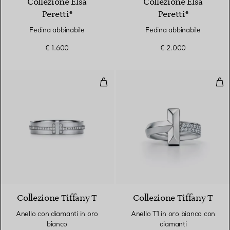
Collezione Elsa
Collezione Elsa
Peretti®
Peretti®
Fedina abbinabile
Fedina abbinabile
€ 1.600
€ 2.000
Anello con diamanti in oro bianc
Anel
2 Materiali
Collezione Tiffany T
Collezione Tiffany T
Anello con diamanti in oro
Anello T1 in oro bianco con
bianco
diamanti