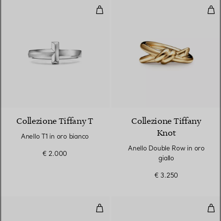
Anello T1 in oro bianco
Anel
3 Materiali
Collezione Tiffany T
Collezione Tiffany
Knot
Anello T1 in oro bianco
Anello Double Row in oro
€ 2.000
giallo
€ 3.250
Anello T1 in oro giallo
Anel