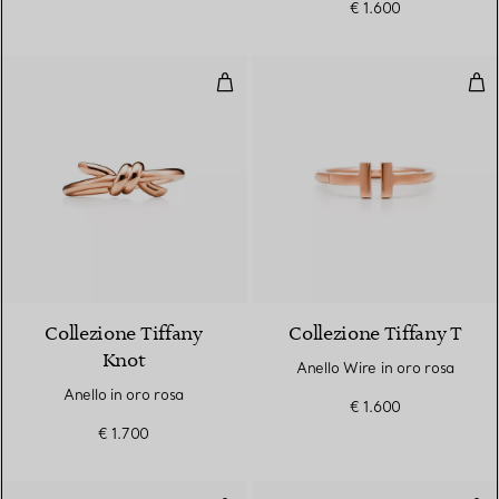
€ 1.600
Anello in oro rosa
Anel
2 Materiali
Collezione Tiffany
Collezione Tiffany T
Knot
Anello Wire in oro rosa
Anello in oro rosa
€ 1.600
€ 1.700