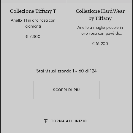
Collezione Tiffany T
Collezione HardWear
by Tiffany
Anello T1 in oro rosa con
diamanti
Anello a maglie piccole in
oro rosa con pavé di
€ 7.300
diamanti
€ 16.200
Stai visualizzando 1 - 60 di 124
SCOPRI DI PIÙ
TORNA ALL’INIZIO