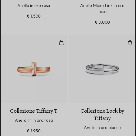
Anello in oro rosa
Anello Micro Link in oro
rosa
€ 1.500
€ 3.000
Anello T1 in oro rosa
Anel
3 Materiali
Collezione Tiffany T
Collezione Lock by
Tiffany
Anello T1 in oro rosa
Anello in oro bianco
€ 1.950