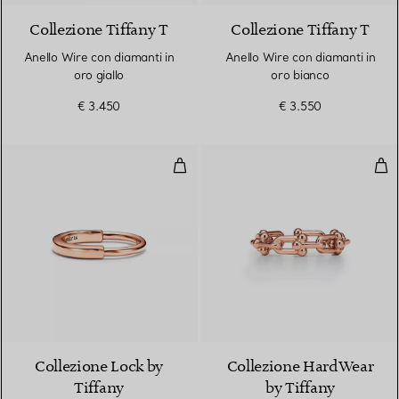
Collezione Tiffany T
Collezione Tiffany T
Anello Wire con diamanti in
Anello Wire con diamanti in
oro giallo
oro bianco
€ 3.450
€ 3.550
Anello in oro rosa
Anel
3 Materiali
Collezione Lock by
Collezione HardWear
Tiffany
by Tiffany