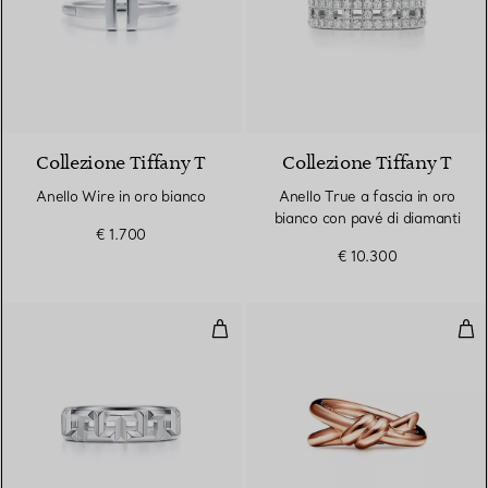
3 Materiali
Collezione Tiffany T
Collezione Tiffany T
Anello Wire in oro bianco
Anello True a fascia in oro
bianco con pavé di diamanti
€ 1.700
€ 10.300
Anello True a fascia in oro bianc
Ane