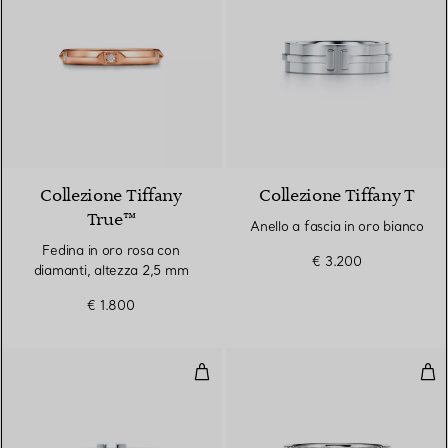
2 Materiali
Collezione Tiffany
Collezione Tiffany T
True™
Anello a fascia in oro bianco
Fedina in oro rosa con
€ 3.200
diamanti, altezza 2,5 mm
€ 1.800
Anello Wire in oro bianco
Anel