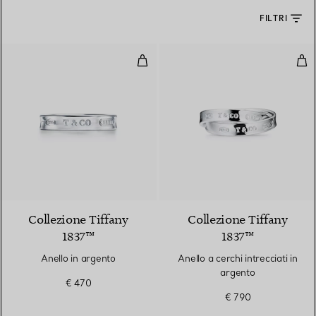
FILTRI
Anello in argento
Anel
Collezione Tiffany
Collezione Tiffany
1837™
1837™
Anello in argento
Anello a cerchi intrecciati in
argento
€ 470
€ 790