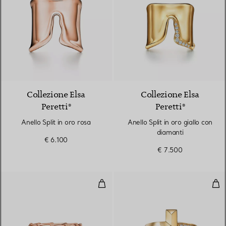
2 Materiali
Collezione Elsa
Collezione Elsa
Peretti®
Peretti®
Anello Split in oro rosa
Anello Split in oro giallo con
diamanti
€ 6.100
€ 7.500
Anello Wings in oro rosa con dia
Anel