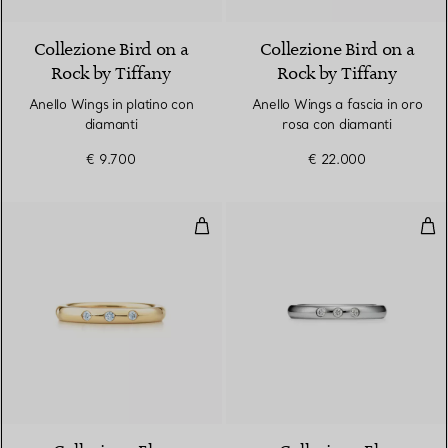
Collezione Bird on a
Collezione Bird on a
Rock by Tiffany
Rock by Tiffany
Anello Wings in platino con
Anello Wings a fascia in oro
diamanti
rosa con diamanti
€ 9.700
€ 22.000
Fedina abbinabile
Fed