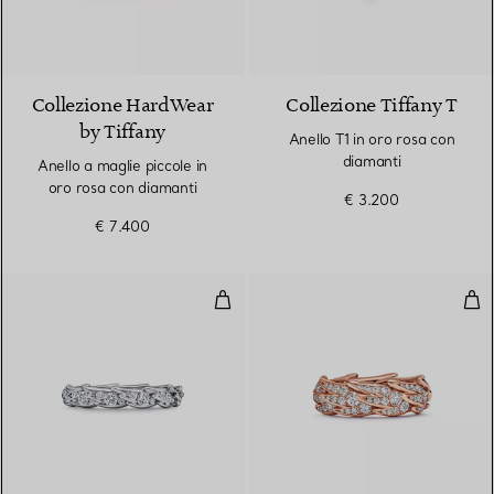
3 Materiali
Collezione HardWear
Collezione Tiffany T
by Tiffany
Anello T1 in oro rosa con
diamanti
Anello a maglie piccole in
oro rosa con diamanti
€ 3.200
€ 7.400
Anello Wings in platino con diam
Ane
2 Materiali