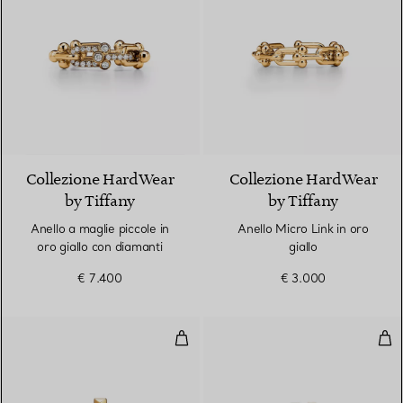
3 Materiali
Collezione HardWear
Collezione HardWear
by Tiffany
by Tiffany
Anello a maglie piccole in
Anello Micro Link in oro
oro giallo con diamanti
giallo
€ 7.400
€ 3.000
Anello T1 in oro giallo con diaman
Anel