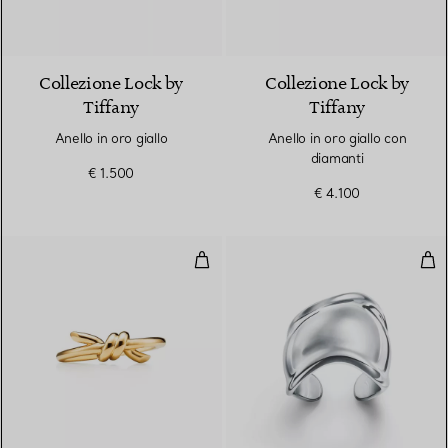
3 Materiali
Collezione Lock by
Collezione Lock by
Tiffany
Tiffany
Anello in oro giallo
Anello in oro giallo con
diamanti
€ 1.500
€ 4.100
Anello in oro giallo
Ane
2 Materiali