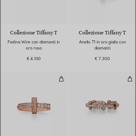
3 Materiali
Collezione Tiffany T
Collezione Tiffany T
Fedina Wire con diamanti in
Anello T1 in oro giallo con
oro rosa
diamanti
€ 4.100
€ 7.300
Anello T1 in oro rosa con diamant
Anel
3 Materiali