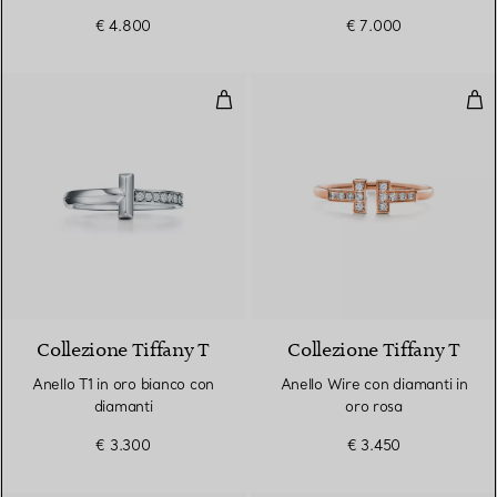
€ 4.800
€ 7.000
Anello T1 in oro bianco con diama
Ane
3 Materiali
Collezione Tiffany T
Collezione Tiffany T
Anello T1 in oro bianco con
Anello Wire con diamanti in
diamanti
oro rosa
€ 3.300
€ 3.450