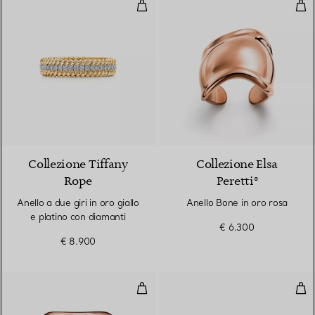
Anello a due giri in oro giallo e p
Ane
3 Materiali
Collezione Tiffany
Collezione Elsa
Rope
Peretti®
Anello a due giri in oro giallo
Anello Bone in oro rosa
e platino con diamanti
€ 6.300
€ 8.900
Anello Split in oro rosa
Anel