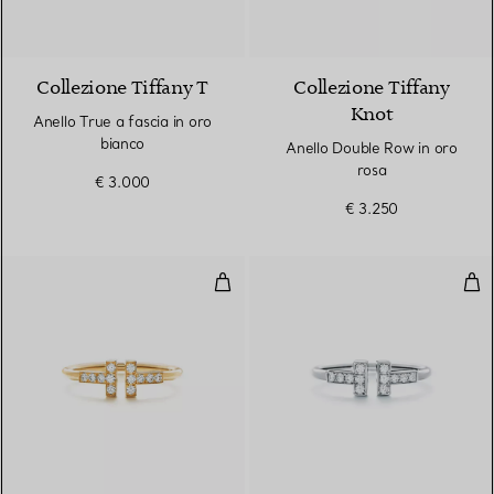
3 Materiali
Collezione Tiffany T
Collezione Tiffany
Knot
Anello True a fascia in oro
bianco
Anello Double Row in oro
rosa
€ 3.000
€ 3.250
Anello Wire con diamanti in oro g
Ane
3 Materiali