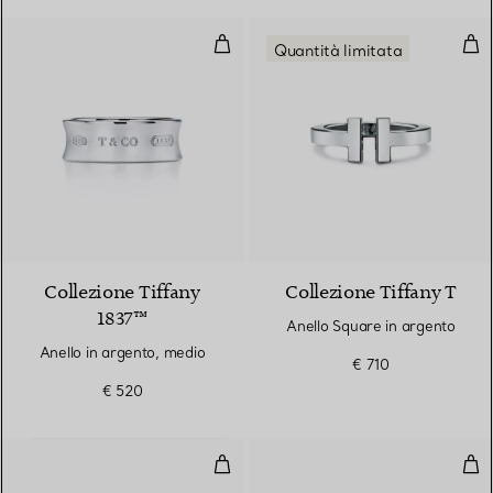
Anello in argento, medio
Ane
Quantità limitata
2 Colori
Collezione Tiffany
Collezione Tiffany T
1837™
Anello Square in argento
Anello in argento, medio
€ 710
€ 520
Anello a maglie piccole in oro gia
Anel