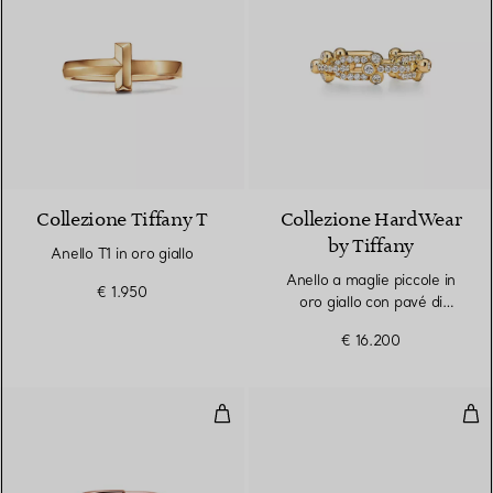
3 Materiali
Collezione Tiffany T
Collezione HardWear
by Tiffany
Anello T1 in oro giallo
Anello a maglie piccole in
€ 1.950
oro giallo con pavé di
diamanti
€ 16.200
Anello in oro rosa con diamanti
Fedi