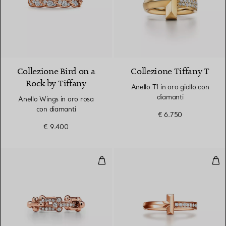
2 Materiali
Collezione Bird on a
Collezione Tiffany T
Rock by Tiffany
Anello T1 in oro giallo con
diamanti
Anello Wings in oro rosa
con diamanti
€ 6.750
€ 9.400
Anello a maglie piccole in oro ro
Anel