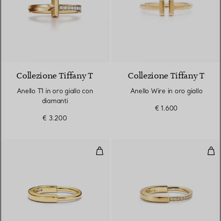
3 Materiali
Collezione Tiffany T
Collezione Tiffany T
Anello T1 in oro giallo con
Anello Wire in oro giallo
diamanti
€ 1.600
€ 3.200
Anello in oro giallo
Anel