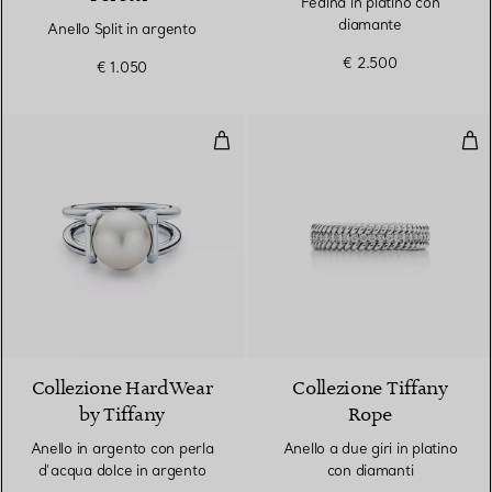
Fedina in platino con
diamante
Anello Split in argento
€ 2.500
€ 1.050
Anello in argento con perla d’ac
Anel
Collezione HardWear
Collezione Tiffany
by Tiffany
Rope
Anello in argento con perla
Anello a due giri in platino
d’acqua dolce in argento
con diamanti