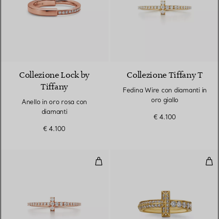
3 Materiali
Collezione Lock by
Collezione Tiffany T
Tiffany
Fedina Wire con diamanti in
oro giallo
Anello in oro rosa con
diamanti
€ 4.100
€ 4.100
Fedina Wire con diamanti in oro 
Anel