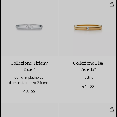
Fed
2 Materiali
Collezione Tiffany
Collezione Elsa
True™
Peretti®
Fedina in platino con
Fedina
diamanti, altezza 2,5 mm
€ 1.400
€ 2.100
Anel