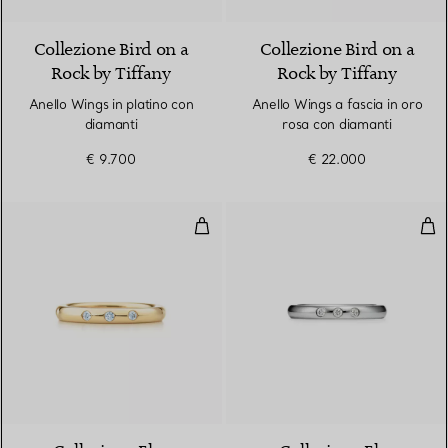
Collezione Bird on a
Collezione Bird on a
Rock by Tiffany
Rock by Tiffany
Anello Wings in platino con
Anello Wings a fascia in oro
diamanti
rosa con diamanti
€ 9.700
€ 22.000
Fedina abbinabile
Fed