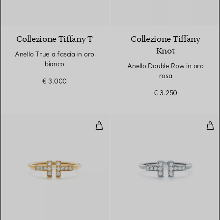
3 Materiali
Collezione Tiffany T
Collezione Tiffany
Knot
Anello True a fascia in oro
bianco
Anello Double Row in oro
rosa
€ 3.000
€ 3.250
Anello Wire con diamanti in oro g
Ane
3 Materiali