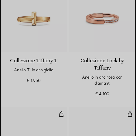
3 Materiali
Collezione Tiffany T
Collezione Lock by
Tiffany
Anello T1 in oro giallo
Anello in oro rosa con
€ 1.950
diamanti
€ 4.100
Fedina Wire con diamanti in oro g
Fed