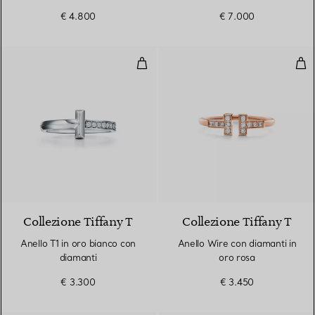
€ 4.800
€ 7.000
Anello T1 in oro bianco con diama
Ane
3 Materiali
Collezione Tiffany T
Collezione Tiffany T
Anello T1 in oro bianco con
Anello Wire con diamanti in
diamanti
oro rosa
€ 3.300
€ 3.450