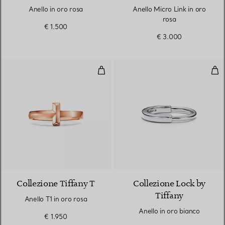
Anello in oro rosa
Anello Micro Link in oro
rosa
€ 1.500
€ 3.000
Anello T1 in oro rosa
Anel
3 Materiali
Collezione Tiffany T
Collezione Lock by
Tiffany
Anello T1 in oro rosa
Anello in oro bianco
€ 1.950