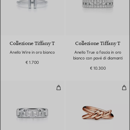
3 Materiali
Collezione Tiffany T
Collezione Tiffany T
Anello Wire in oro bianco
Anello True a fascia in oro
bianco con pavé di diamanti
€ 1.700
€ 10.300
Anello True a fascia in oro bianc
Ane