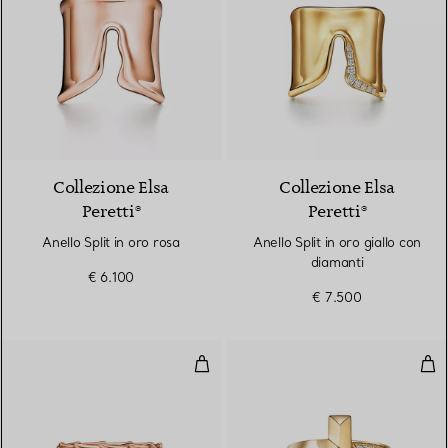
2 Materiali
Collezione Elsa
Collezione Elsa
Peretti®
Peretti®
Anello Split in oro rosa
Anello Split in oro giallo con
diamanti
€ 6.100
€ 7.500
Anello Wings in oro rosa con dia
Anel