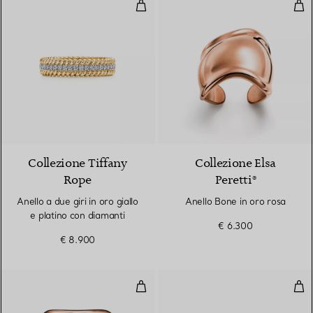
Anello a due giri in oro giallo e p
Ane
3 Materiali
Collezione Tiffany
Collezione Elsa
Rope
Peretti®
Anello a due giri in oro giallo
Anello Bone in oro rosa
e platino con diamanti
€ 6.300
€ 8.900
Anello Split in oro rosa
Anel