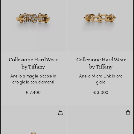
3 Materiali
Collezione HardWear
Collezione HardWear
by Tiffany
by Tiffany
Anello a maglie piccole in
Anello Micro Link in oro
oro giallo con diamanti
giallo
€ 7.400
€ 3.000
Anello T1 in oro giallo con diaman
Anel