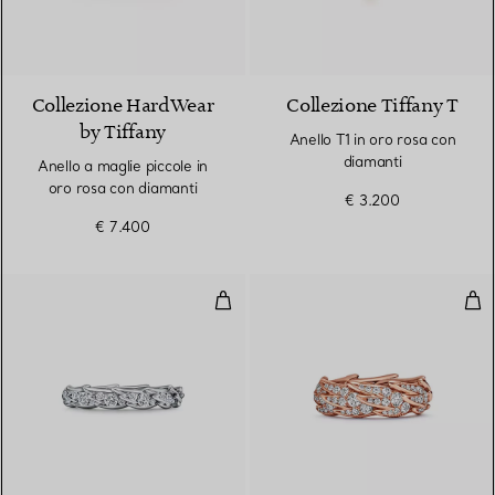
3 Materiali
Collezione HardWear
Collezione Tiffany T
by Tiffany
Anello T1 in oro rosa con
diamanti
Anello a maglie piccole in
oro rosa con diamanti
€ 3.200
€ 7.400
Anello Wings in platino con diam
Ane
2 Materiali