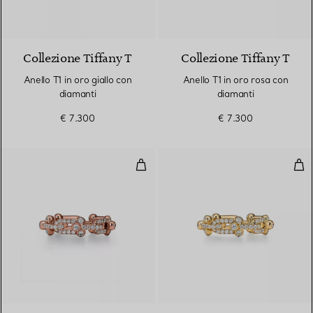
3 Materiali
Collezione Tiffany T
Collezione Tiffany T
Anello T1 in oro giallo con
Anello T1 in oro rosa con
diamanti
diamanti
€ 7.300
€ 7.300
Anello a maglie piccole in oro ro
Anel
3 Materiali