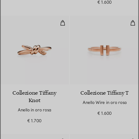
€ 1.600
Anello in oro rosa
Anel
2 Materiali
Collezione Tiffany
Collezione Tiffany T
Knot
Anello Wire in oro rosa
Anello in oro rosa
€ 1.600
€ 1.700