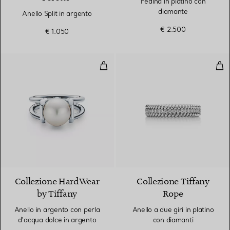
Fedina in platino con
diamante
Anello Split in argento
€ 2.500
€ 1.050
Anello in argento con perla d’ac
Anel
Collezione HardWear
Collezione Tiffany
by Tiffany
Rope
Anello in argento con perla
Anello a due giri in platino
d’acqua dolce in argento
con diamanti