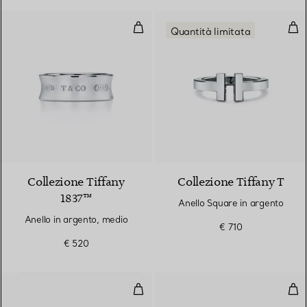
Anello in argento, medio
Ane
Quantità limitata
2 Colori
Collezione Tiffany
Collezione Tiffany T
1837™
Anello Square in argento
Anello in argento, medio
€ 710
€ 520
Anello a maglie piccole in oro gia
Anel