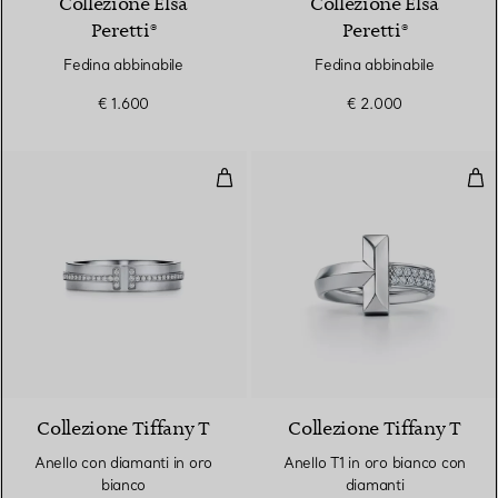
Collezione Elsa
Collezione Elsa
Peretti®
Peretti®
Fedina abbinabile
Fedina abbinabile
€ 1.600
€ 2.000
Anello con diamanti in oro bianc
Anel
2 Materiali
Collezione Tiffany T
Collezione Tiffany T
Anello con diamanti in oro
Anello T1 in oro bianco con
bianco
diamanti