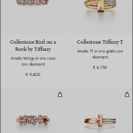
2 Materiali
Collezione Bird on a
Collezione Tiffany T
Rock by Tiffany
Anello T1 in oro giallo con
diamanti
Anello Wings in oro rosa
con diamanti
€ 6.750
€ 9.400
Anello a maglie piccole in oro ro
Anel