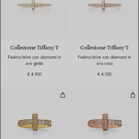
3 Materiali
Collezione Tiffany T
Collezione Tiffany T
Fedina Wire con diamanti in
Fedina Wire con diamanti in
oro giallo
oro rosa
€ 4.100
€ 4.100
Anello T1 in oro giallo con diaman
Anel