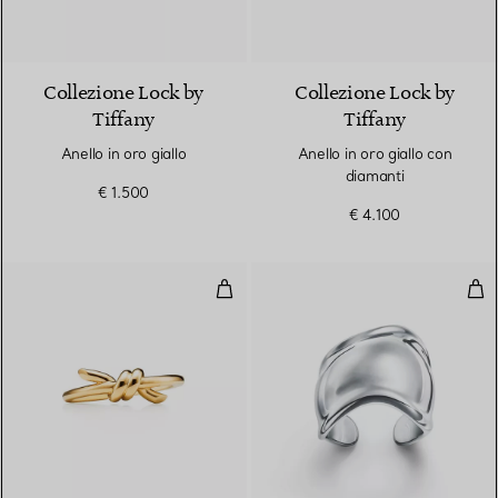
3 Materiali
Collezione Lock by
Collezione Lock by
Tiffany
Tiffany
Anello in oro giallo
Anello in oro giallo con
diamanti
€ 1.500
€ 4.100
Anello in oro giallo
Ane
2 Materiali