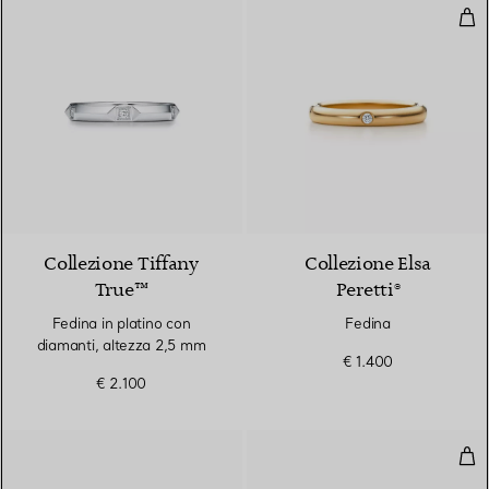
Fed
2 Materiali
Collezione Tiffany
Collezione Elsa
True™
Peretti®
Fedina in platino con
Fedina
diamanti, altezza 2,5 mm
€ 1.400
€ 2.100
Anel