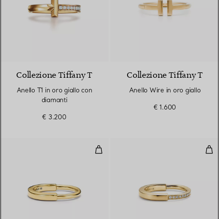
3 Materiali
Collezione Tiffany T
Collezione Tiffany T
Anello T1 in oro giallo con
Anello Wire in oro giallo
diamanti
€ 1.600
€ 3.200
Anello in oro giallo
Anel