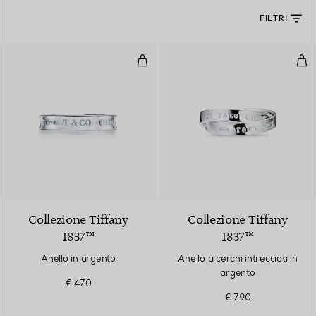
FILTRI
Anello in argento
Anel
Collezione Tiffany
Collezione Tiffany
1837™
1837™
Anello in argento
Anello a cerchi intrecciati in
argento
€ 470
€ 790