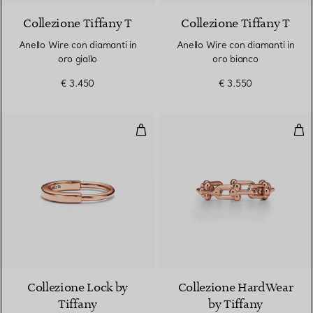
Collezione Tiffany T
Collezione Tiffany T
Anello Wire con diamanti in
Anello Wire con diamanti in
oro giallo
oro bianco
€ 3.450
€ 3.550
Anello in oro rosa
Anel
3 Materiali
Collezione Lock by
Collezione HardWear
Tiffany
by Tiffany