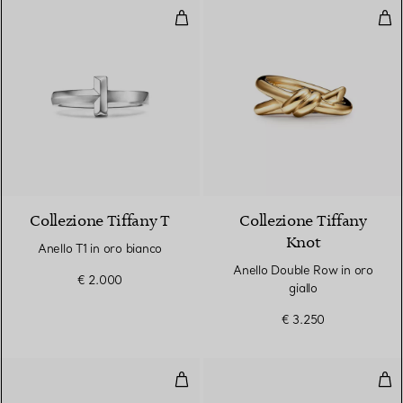
Anello T1 in oro bianco
Anel
3 Materiali
Collezione Tiffany T
Collezione Tiffany
Knot
Anello T1 in oro bianco
Anello Double Row in oro
€ 2.000
giallo
€ 3.250
Anello T1 in oro giallo
Anel