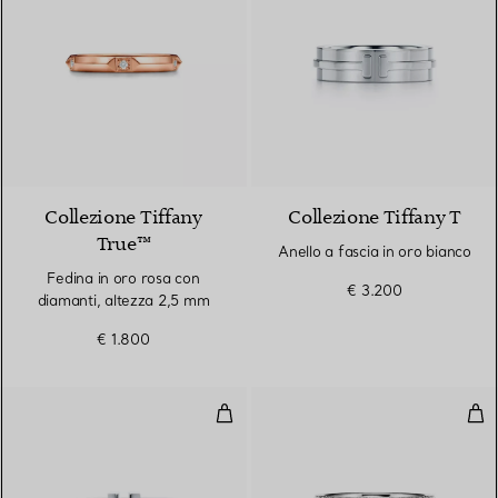
2 Materiali
Collezione Tiffany
Collezione Tiffany T
True™
Anello a fascia in oro bianco
Fedina in oro rosa con
€ 3.200
diamanti, altezza 2,5 mm
€ 1.800
Anello Wire in oro bianco
Anel