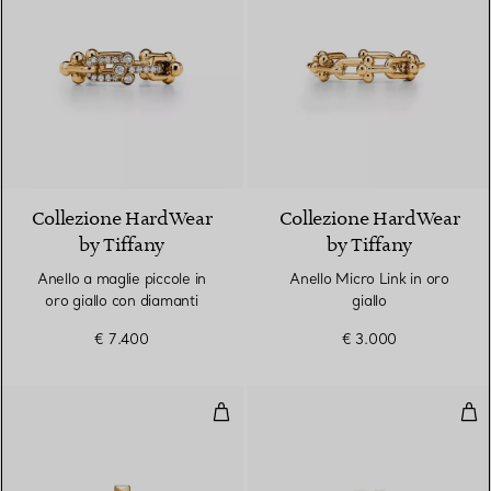
3 Materiali
Collezione HardWear
Collezione HardWear
by Tiffany
by Tiffany
Anello a maglie piccole in
Anello Micro Link in oro
oro giallo con diamanti
giallo
€ 7.400
€ 3.000
Anello T1 in oro giallo con diaman
Anel