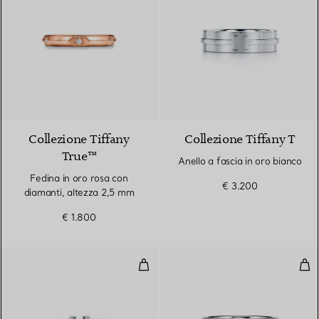
2 Materiali
Collezione Tiffany
Collezione Tiffany T
True™
Anello a fascia in oro bianco
Fedina in oro rosa con
€ 3.200
diamanti, altezza 2,5 mm
€ 1.800
Anello Wire in oro bianco
Anel