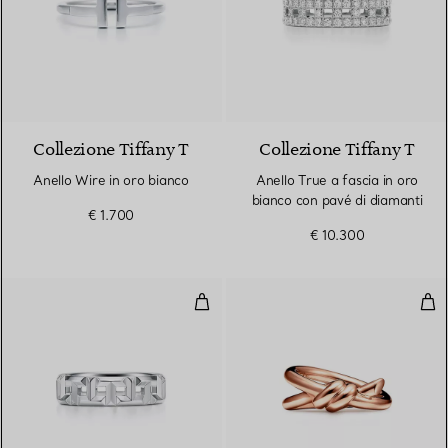
3 Materiali
Collezione Tiffany T
Collezione Tiffany T
Anello Wire in oro bianco
Anello True a fascia in oro
bianco con pavé di diamanti
€ 1.700
€ 10.300
Anello True a fascia in oro bianc
Ane