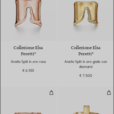
2 Materiali
Collezione Elsa
Collezione Elsa
Peretti®
Peretti®
Anello Split in oro rosa
Anello Split in oro giallo con
diamanti
€ 6.100
€ 7.500
Anello Wings in oro rosa con dia
Anel