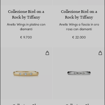
Collezione Bird on a
Collezione Bird on a
Rock by Tiffany
Rock by Tiffany
Anello Wings in platino con
Anello Wings a fascia in oro
diamanti
rosa con diamanti
€ 9.700
€ 22.000
Fedina abbinabile
Fed