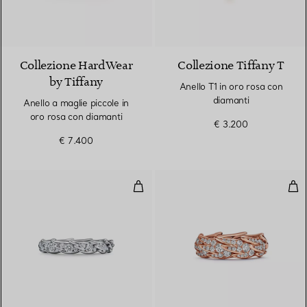
3 Materiali
Collezione HardWear
Collezione Tiffany T
by Tiffany
Anello T1 in oro rosa con
diamanti
Anello a maglie piccole in
oro rosa con diamanti
€ 3.200
€ 7.400
Anello Wings in platino con diam
Ane
2 Materiali