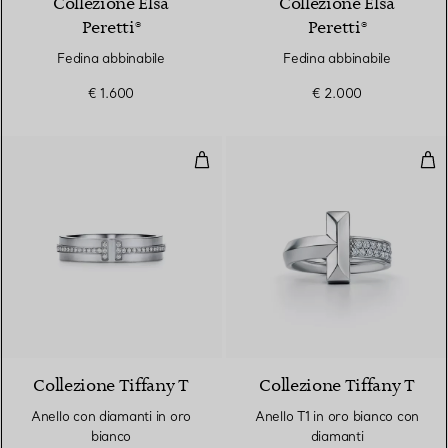
Collezione Elsa
Collezione Elsa
Peretti®
Peretti®
Fedina abbinabile
Fedina abbinabile
€ 1.600
€ 2.000
Anello con diamanti in oro bianc
Anel
2 Materiali
Collezione Tiffany T
Collezione Tiffany T
Anello con diamanti in oro
Anello T1 in oro bianco con
bianco
diamanti