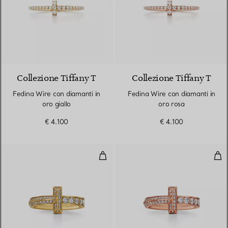
3 Materiali
Collezione Tiffany T
Collezione Tiffany T
Fedina Wire con diamanti in
Fedina Wire con diamanti in
oro giallo
oro rosa
€ 4.100
€ 4.100
Anello T1 in oro giallo con diaman
Anel