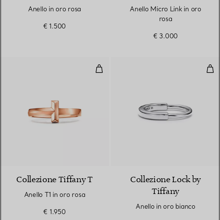
Anello in oro rosa
Anello Micro Link in oro
rosa
€ 1.500
€ 3.000
Anello T1 in oro rosa
Anel
3 Materiali
Collezione Tiffany T
Collezione Lock by
Tiffany
Anello T1 in oro rosa
Anello in oro bianco
€ 1.950