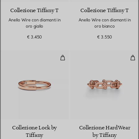
Collezione Tiffany T
Collezione Tiffany T
Anello Wire con diamanti in
Anello Wire con diamanti in
oro giallo
oro bianco
€ 3.450
€ 3.550
Anello in oro rosa
Anel
3 Materiali
Collezione Lock by
Collezione HardWear
Tiffany
by Tiffany