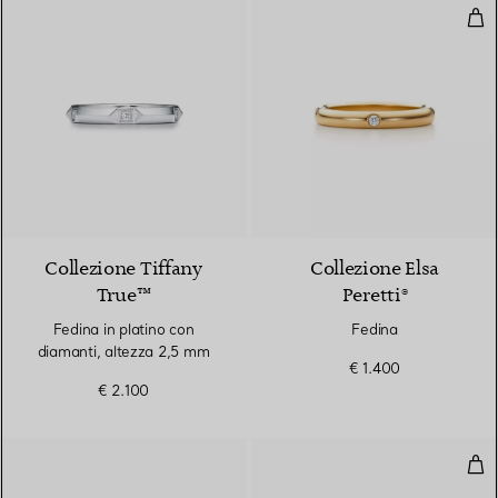
Fed
2 Materiali
Collezione Tiffany
Collezione Elsa
True™
Peretti®
Fedina in platino con
Fedina
diamanti, altezza 2,5 mm
€ 1.400
€ 2.100
Anel