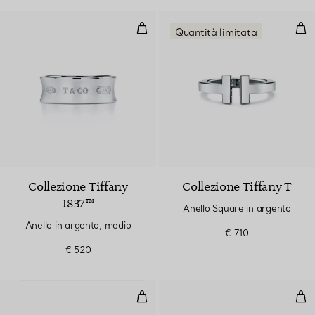
Anello in argento, medio
Ane
Quantità limitata
2 Colori
Collezione Tiffany
Collezione Tiffany T
1837™
Anello Square in argento
Anello in argento, medio
€ 710
€ 520
Anello a maglie piccole in oro gia
Anel