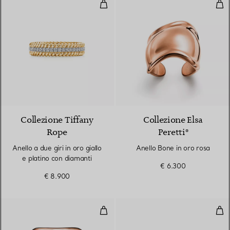
Anello a due giri in oro giallo e p
Ane
3 Materiali
Collezione Tiffany
Collezione Elsa
Rope
Peretti®
Anello a due giri in oro giallo
Anello Bone in oro rosa
e platino con diamanti
€ 6.300
€ 8.900
Anello Split in oro rosa
Anel