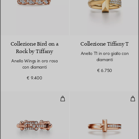
2 Materiali
Collezione Bird on a
Collezione Tiffany T
Rock by Tiffany
Anello T1 in oro giallo con
diamanti
Anello Wings in oro rosa
con diamanti
€ 6.750
€ 9.400
Anello a maglie piccole in oro ro
Anel