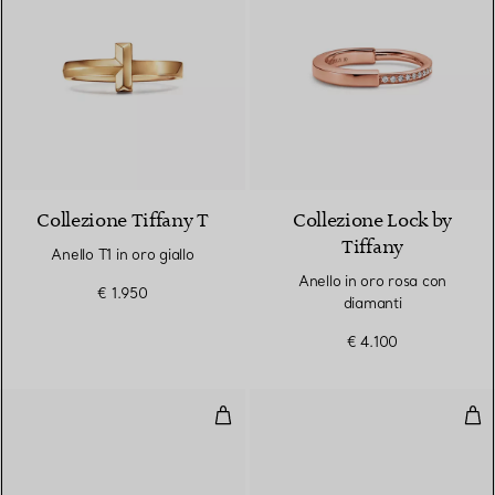
3 Materiali
Collezione Tiffany T
Collezione Lock by
Tiffany
Anello T1 in oro giallo
Anello in oro rosa con
€ 1.950
diamanti
€ 4.100
Fedina Wire con diamanti in oro g
Fed