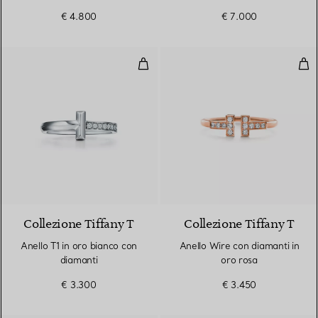
€ 4.800
€ 7.000
Anello T1 in oro bianco con diama
Ane
3 Materiali
Collezione Tiffany T
Collezione Tiffany T
Anello T1 in oro bianco con
Anello Wire con diamanti in
diamanti
oro rosa
€ 3.300
€ 3.450