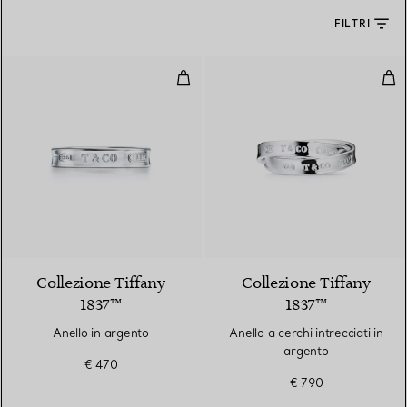
FILTRI
Anello in argento
Anel
Collezione Tiffany
Collezione Tiffany
1837™
1837™
Anello in argento
Anello a cerchi intrecciati in
argento
€ 470
€ 790