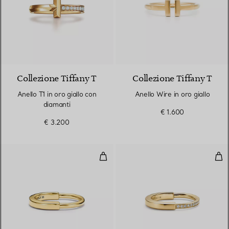
3 Materiali
Collezione Tiffany T
Collezione Tiffany T
Anello T1 in oro giallo con
Anello Wire in oro giallo
diamanti
€ 1.600
€ 3.200
Anello in oro giallo
Anel