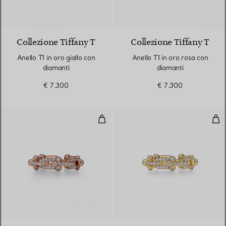
3 Materiali
Collezione Tiffany T
Collezione Tiffany T
Anello T1 in oro giallo con
Anello T1 in oro rosa con
diamanti
diamanti
€ 7.300
€ 7.300
Anello a maglie piccole in oro ro
Anel
3 Materiali