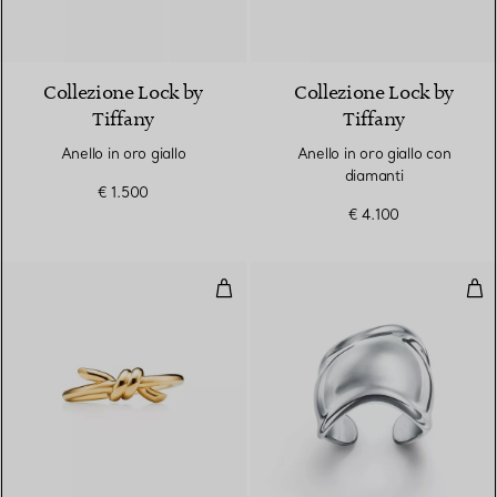
3 Materiali
Collezione Lock by
Collezione Lock by
Tiffany
Tiffany
Anello in oro giallo
Anello in oro giallo con
diamanti
€ 1.500
€ 4.100
Anello in oro giallo
Ane
2 Materiali