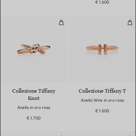
€ 1.600
Anello in oro rosa
Anel
2 Materiali
Collezione Tiffany
Collezione Tiffany T
Knot
Anello Wire in oro rosa
Anello in oro rosa
€ 1.600
€ 1.700