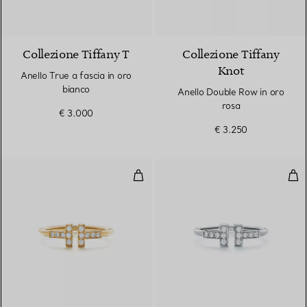
3 Materiali
Collezione Tiffany T
Collezione Tiffany
Knot
Anello True a fascia in oro
bianco
Anello Double Row in oro
rosa
€ 3.000
€ 3.250
Anello Wire con diamanti in oro g
Ane
3 Materiali