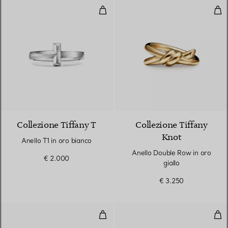
Anello T1 in oro bianco
Anel
3 Materiali
Collezione Tiffany T
Collezione Tiffany
Knot
Anello T1 in oro bianco
Anello Double Row in oro
€ 2.000
giallo
€ 3.250
Anello T1 in oro giallo
Anel