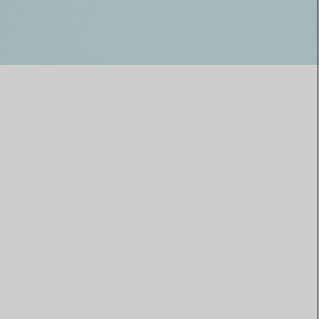
Elsa Peretti®
Come scegliere il tuo anello di
fidanzamento
PERSONALIZZA
FILTRI