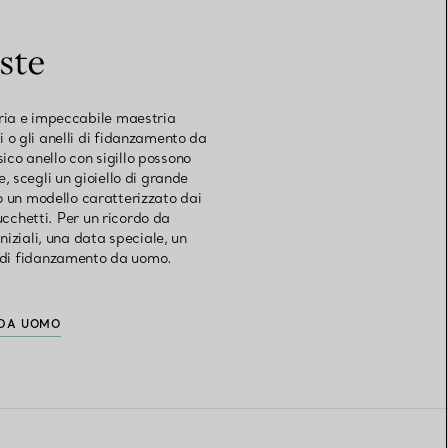
ste
aria e impeccabile maestria
di o gli anelli di fidanzamento da
sico anello con sigillo possono
, scegli un gioiello di grande
 o un modello caratterizzato dai
 lucchetti. Per un ricordo da
iziali, una data speciale, un
li di fidanzamento da uomo.
 DA UOMO