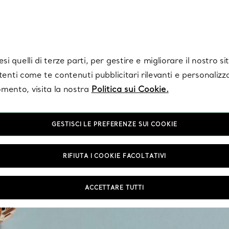
Tiffany.
Iscriviti
per ricevere le ultime notizie, ispirazioni selezionate e ag
i quelli di terze parti, per gestire e migliorare il nostro s
utenti come te contenuti pubblicitari rilevanti e personalizza
mento, visita la nostra
Politica sui Cookie.
GESTISCI LE PREFERENZE SUI COOKIE
RIFIUTA I COOKIE FACOLTATIVI
I nostri anelli da uomo s
ACCETTARE TUTTI
massima precisione con te
person