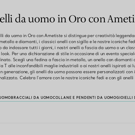
elli da uomo in Oro con Ameti
elli da uomo in Oro con Ametiste si distingue per creatività leggend
metallo e diamanti, i classici anelli con sigillo e le nostre iconiche fe
da indossare tutti i giorni, i nostri anelli a fascia da uomo o un clas
 look. Per una dichiarazione di stile in occasione di un evento speciale
finato. Scegli una fedina a fascia in metallo, un anello con diamanti
la T alle inconfondibili maglie industriali o ai nostri anelli ispirati ai
 generazione, gli anelli da uomo possono essere personalizzati con in
alizzato. Celebra l’amore con le nostre iconiche fedi e con gli anel
 UOMO
BRACCIALI DA UOMO
COLLANE E PENDENTI DA UOMO
GIOIELLI