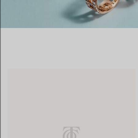
Fedi per Lei
Fedi per Lui
1 PRODOTTO
Prenota il tuo
appuntamento
con