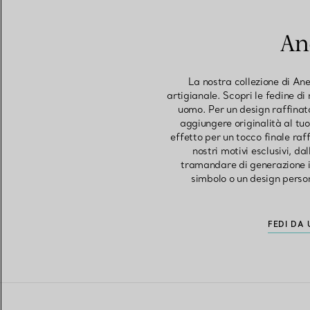
An
La nostra collezione di An
artigianale. Scopri le fedine di 
uomo. Per un design raffinato 
aggiungere originalità al tuo
effetto per un tocco finale raf
nostri motivi esclusivi, dal
tramandare di generazione in
simbolo o un design person
FEDI DA