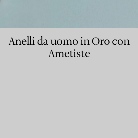
Anelli per coppie
Eternity Rings
Anelli da uomo in Oro con
Ametiste
 un esperto di diamanti Tiffany.