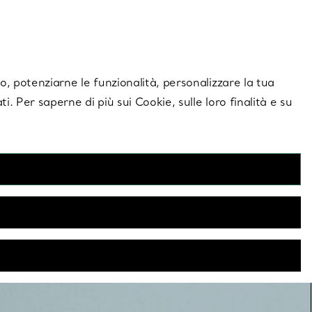
giornamenti esclusivi.
Contattaci
Accedi al tuo
ito, potenziarne le funzionalità, personalizzare la tua
ti. Per saperne di più sui Cookie, sulle loro finalità e su
Anelli da uomo
ono caratterizzati da stili pensati con cura e realizzati con la
cniche tradizionali. Scopri fedine eleganti e anelli con sigillo,
alizzabili con un monogramma o una data.