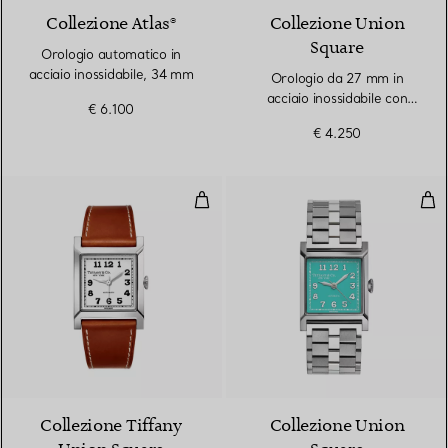
Collezione Atlas®
Collezione Union
Square
Orologio automatico in
acciaio inossidabile, 34 mm
Orologio da 27 mm in
acciaio inossidabile con
€ 6.100
quadrante bianco
€ 4.250
Orologio meccanico da 30 mm in 
Oro
Collezione Tiffany
Collezione Union