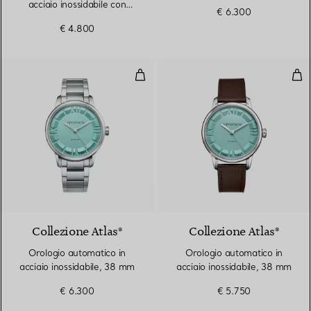
acciaio inossidabile con
€ 6.300
quadrante con diamanti
€ 4.800
Orologio automatico in acciaio i
Oro
2 Colori
Collezione Atlas®
Collezione Atlas®
Orologio automatico in
Orologio automatico in
acciaio inossidabile, 38 mm
acciaio inossidabile, 38 mm
€ 6.300
€ 5.750