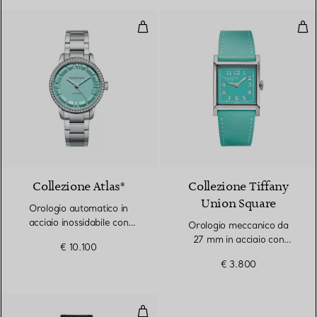
Orologio automatico in acciaio i
Oro
Collezione Atlas®
Collezione Tiffany
Union Square
Orologio automatico in
acciaio inossidabile con
Orologio meccanico da
diamanti, 34 mm
27 mm in acciaio con
€ 10.100
quadrante Tiffany Blue®
€ 3.800
Orologio meccanico da 30 mm in 