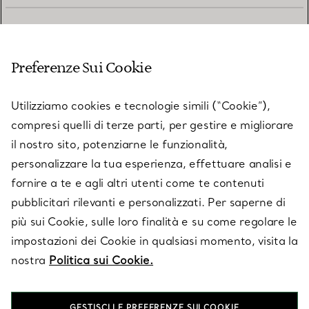
SERVIZIO CLIENTI
Preferenze Sui Cookie
SERVICES
Utilizziamo cookies e tecnologie simili (“Cookie”),
compresi quelli di terze parti, per gestire e migliorare
il nostro sito, potenziarne le funzionalità,
SU TIFFANY & CO.
personalizzare la tua esperienza, effettuare analisi e
fornire a te e agli altri utenti come te contenuti
pubblicitari rilevanti e personalizzati. Per saperne di
LEGALE
più sui Cookie, sulle loro finalità e su come regolare le
impostazioni dei Cookie in qualsiasi momento, visita la
nostra
Politica sui Cookie.
SEGUICI
GESTISCI LE PREFERENZE SUI COOKIE