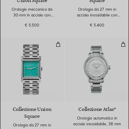
Union Square
Square
Orologio meccanico da
Orologio da 27 mm in
30 mm in acciaio con
acciaio inossidabile con
quadrante bianco
quadrante Tiffany Blue®
€ 5.500
€ 5.400
Orologio da 27 mm in acciaio ino
Oro
Collezione Union
Collezione Atlas®
Square
Orologio automatico in
acciaio inossidabile, 38 mm
Orologio da 27 mm in