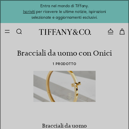
Entra nel mondo di Tiffany.
L'estat
Iscriviti
per ricevere le ultime notizie, ispirazioni
selezionate e aggiornamenti esclusivi.
Contatta
Bracciali da uomo con Onici
1 PRODOTTO
Bracciali da uomo