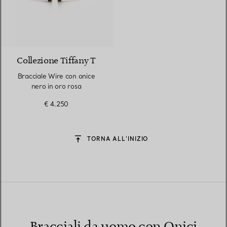
3 Materiali
Collezione Tiffany T
Bracciale Wire con onice
nero in oro rosa
€ 4.250
TORNA ALL’INIZIO
Bracciali da uomo con Onici