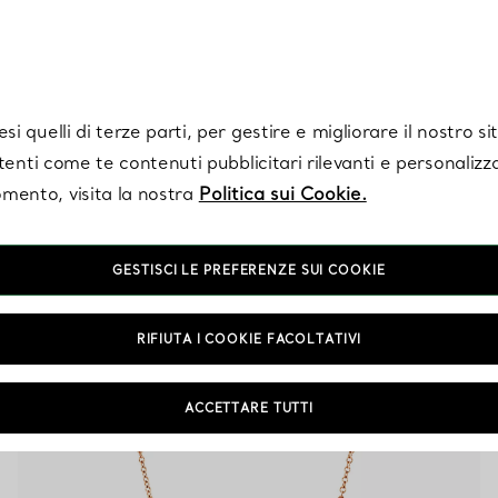
Tiffany.
Iscriviti
per ricevere le ultime notizie, ispirazioni selezionate e ag
i quelli di terze parti, per gestire e migliorare il nostro s
utenti come te contenuti pubblicitari rilevanti e personalizza
mento, visita la nostra
Politica sui Cookie.
Collane lunghe in Oro rosa
GESTISCI LE PREFERENZE SUI COOKIE
con Diamanti
RIFIUTA I COOKIE FACOLTATIVI
ACCETTARE TUTTI