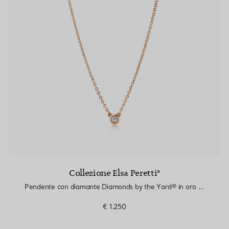
Anelli per coppie
Eternity Rings
 un esperto di diamanti Tiffany.
Collezione Elsa Peretti®
Pendente con diamante Diamonds by the Yard® in oro rosa
€ 1.250