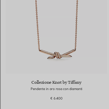
Fedi per Lei
Fedi per Lui
Prenota il tuo
appuntamento
con
Collezione Knot by Tiffany
Pendente in oro rosa con diamanti
€ 6.400