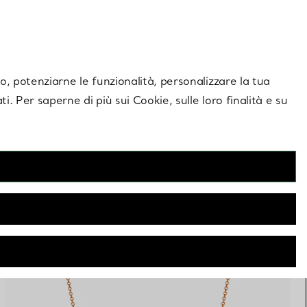
giornamenti esclusivi.
Contattaci
Accedi al tuo
ito, potenziarne le funzionalità, personalizzare la tua
ti. Per saperne di più sui Cookie, sulle loro finalità e su
FILTRI