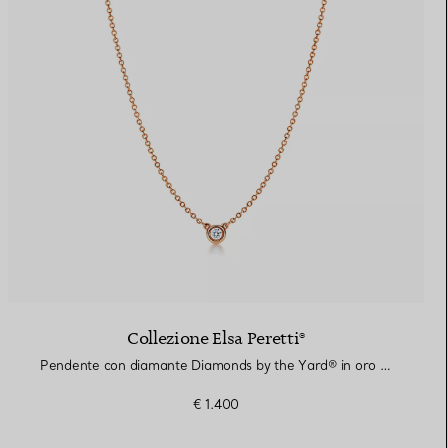
Elsa Peretti®
Come scegliere il tuo anello di
fidanzamento
Collezione Elsa Peretti®
Pendente con diamante Diamonds by the Yard® in oro rosa
€ 1.400