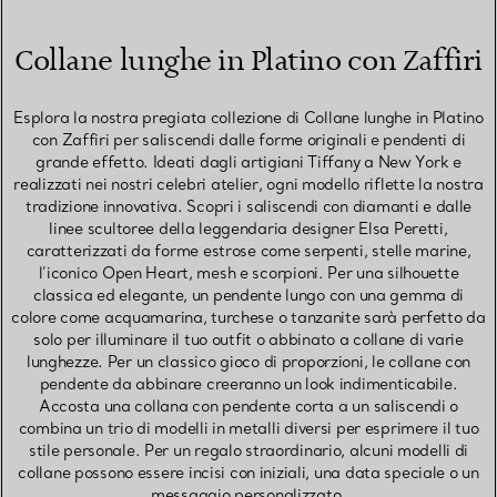
Collane lunghe in Platino con Zaffiri
Esplora la nostra pregiata collezione di Collane lunghe in Platino
con Zaffiri per saliscendi dalle forme originali e pendenti di
grande effetto. Ideati dagli artigiani Tiffany a New York e
realizzati nei nostri celebri atelier, ogni modello riflette la nostra
tradizione innovativa. Scopri i saliscendi con diamanti e dalle
linee scultoree della leggendaria designer Elsa Peretti,
caratterizzati da forme estrose come serpenti, stelle marine,
l’iconico Open Heart, mesh e scorpioni. Per una silhouette
classica ed elegante, un pendente lungo con una gemma di
colore come acquamarina, turchese o tanzanite sarà perfetto da
solo per illuminare il tuo outfit o abbinato a collane di varie
lunghezze. Per un classico gioco di proporzioni, le collane con
pendente da abbinare creeranno un look indimenticabile.
Accosta una collana con pendente corta a un saliscendi o
combina un trio di modelli in metalli diversi per esprimere il tuo
stile personale. Per un regalo straordinario, alcuni modelli di
collane possono essere incisi con iniziali, una data speciale o un
messaggio personalizzato.