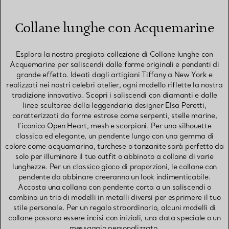
Collane lunghe con Acquemarine
Esplora la nostra pregiata collezione di Collane lunghe con
Acquemarine per saliscendi dalle forme originali e pendenti di
grande effetto. Ideati dagli artigiani Tiffany a New York e
realizzati nei nostri celebri atelier, ogni modello riflette la nostra
tradizione innovativa. Scopri i saliscendi con diamanti e dalle
linee scultoree della leggendaria designer Elsa Peretti,
caratterizzati da forme estrose come serpenti, stelle marine,
l’iconico Open Heart, mesh e scorpioni. Per una silhouette
classica ed elegante, un pendente lungo con una gemma di
colore come acquamarina, turchese o tanzanite sarà perfetto da
solo per illuminare il tuo outfit o abbinato a collane di varie
lunghezze. Per un classico gioco di proporzioni, le collane con
pendente da abbinare creeranno un look indimenticabile.
Accosta una collana con pendente corta a un saliscendi o
combina un trio di modelli in metalli diversi per esprimere il tuo
stile personale. Per un regalo straordinario, alcuni modelli di
collane possono essere incisi con iniziali, una data speciale o un
messaggio personalizzato.