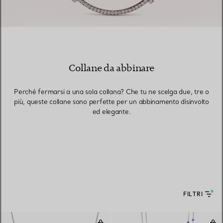
Collane da abbinare
Perché fermarsi a una sola collana? Che tu ne scelga due, tre o
più, queste collane sono perfette per un abbinamento disinvolto
ed elegante.
FILTRI
Pendente Color by the Yard in pla
Coll