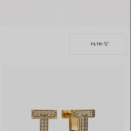
Elsa Peretti®
Come scegliere il tuo anello di
fidanzamento
FILTRI