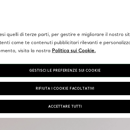
Tiffany.
Iscriviti
per ricevere le ultime notizie, ispirazioni selezionate e ag
i quelli di terze parti, per gestire e migliorare il nostro s
utenti come te contenuti pubblicitari rilevanti e personalizza
mento, visita la nostra
Politica sui Cookie.
GESTISCI LE PREFERENZE SUI COOKIE
RIFIUTA I COOKIE FACOLTATIVI
Essenziali in ogni portag
ACCETTARE TUTTI
o di sera. Scopri gli o