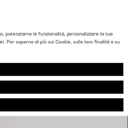
giornamenti esclusivi.
Contattaci
Accedi al tuo
ito, potenziarne le funzionalità, personalizzare la tua
ti. Per saperne di più sui Cookie, sulle loro finalità e su
Orecchini a cerchio
ioie, gli orecchini a cerchio possono essere indossati di giorno
recchini a cerchio di squisita fattura con diamanti, in oro, in
argento e non solo.