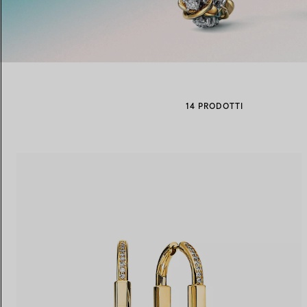
Fedi per Lei
Fedi per Lui
14 PRODOTTI
Prenota il tuo
appuntamento
con