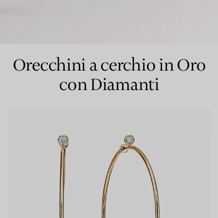
Anelli per coppie
Eternity Rings
Orecchini a cerchio in Oro
con Diamanti
 un esperto di diamanti Tiffany.