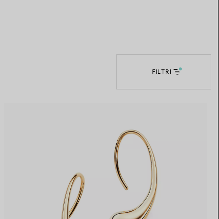
Elsa Peretti®
Come scegliere il tuo anello di
fidanzamento
FILTRI