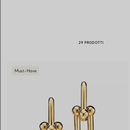
Fedi per Lei
Fedi per Lui
29 PRODOTTI
Prenota il tuo
appuntamento
con
Must-Have