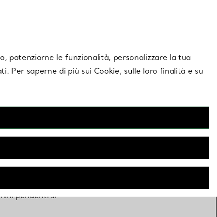
giornamenti esclusivi.
Contattaci
Accedi al tuo
ito, potenziarne le funzionalità, personalizzare la tua
ti. Per saperne di più sui Cookie, sulle loro finalità e su
chini pendenti si