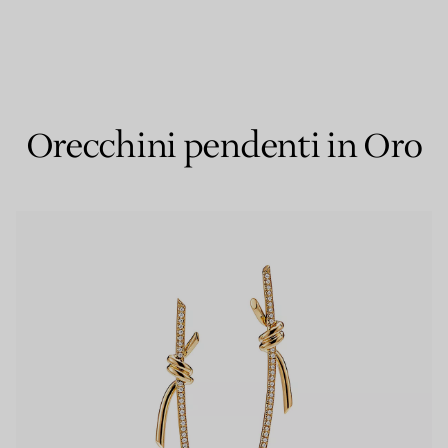
Anelli per coppie
Eternity Rings
Orecchini pendenti in Oro
 un esperto di diamanti Tiffany.