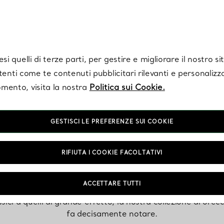
Tiffany.
Iscriviti
per ricevere le ultime notizie, ispirazioni selezionate e ag
i quelli di terze parti, per gestire e migliorare il nostro s
utenti come te contenuti pubblicitari rilevanti e personalizza
mento, visita la nostra
Politica sui Cookie.
GESTISCI LE PREFERENZE SUI COOKIE
Orecchini pendenti
RIFIUTA I COOKIE FACOLTATIVI
ACCETTARE TUTTI
sici a quelli di grande effetto, la nostra collezione di orec
fa decisamente notare.