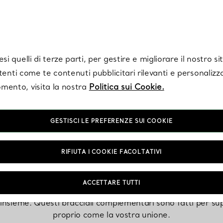
Tiffany.
Iscriviti
per ricevere le ultime notizie, ispirazioni selezionate e ag
i quelli di terze parti, per gestire e migliorare il nostro s
utenti come te contenuti pubblicitari rilevanti e personalizza
mento, visita la nostra
Politica sui Cookie.
GESTISCI LE PREFERENZE SUI COOKIE
Bracciali per coppi
RIFIUTA I COOKIE FACOLTATIVI
ACCETTARE TUTTI
 insieme. Questi bracciali complementari sono fatti per su
proprio come la vostra unione.