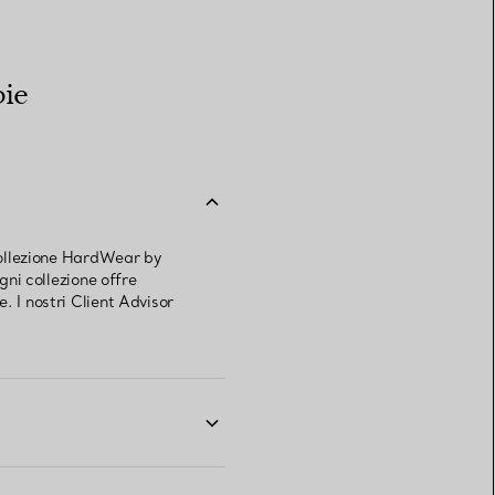
pie
 collezione HardWear by
gni collezione offre
. I nostri Client Advisor