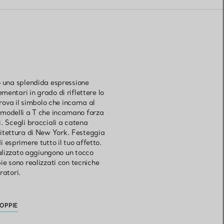
no una splendida espressione
mentari in grado di riflettere lo
trova il simbolo che incarna al
i modelli a T che incarnano forza
i. Scegli bracciali a catena
chitettura di New York. Festeggia
 esprimere tutto il tuo affetto.
alizzato aggiungono un tocco
pie sono realizzati con tecniche
ratori.
OPPIE