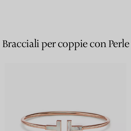
Anelli per coppie
Eternity Rings
Bracciali per coppie con Perle
 un esperto di diamanti Tiffany.