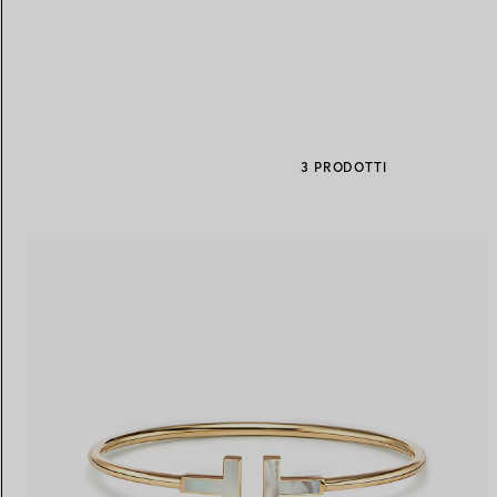
Fedi per Lei
Fedi per Lui
3 PRODOTTI
Prenota il tuo
appuntamento
con