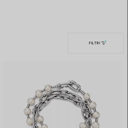
Elsa Peretti®
Come scegliere il tuo anello di
fidanzamento
FILTRI