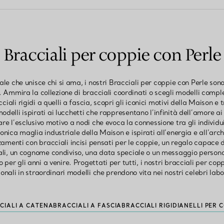
Bracciali per coppie con Perle
le che unisce chi si ama, i nostri Bracciali per coppie con Perle so
. Ammira la collezione di bracciali coordinati o scegli modelli comple
cciali rigidi a quelli a fascia, scopri gli iconici motivi della Maison e 
modelli ispirati ai lucchetti che rappresentano l’infinità dell’amore a
re l’esclusivo motivo a nodi che evoca la connessione tra gli individu
iconica maglia industriale della Maison e ispirati all’energia e all’ar
amenti con bracciali incisi pensati per le coppie, un regalo capace di
li, un cognome condiviso, una data speciale o un messaggio person
er gli anni a venire. Progettati per tutti, i nostri bracciali per cop
ionali in straordinari modelli che prendono vita nei nostri celebri labo
CIALI A CATENA
BRACCIALI A FASCIA
BRACCIALI RIGIDI
ANELLI PER C