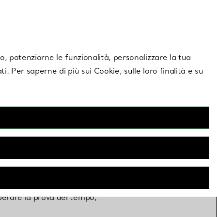
giornamenti esclusivi.
Contattaci
Accedi al tuo
ito, potenziarne le funzionalità, personalizzare la tua
ti. Per saperne di più sui Cookie, sulle loro finalità e su
e
perare la prova del tempo,