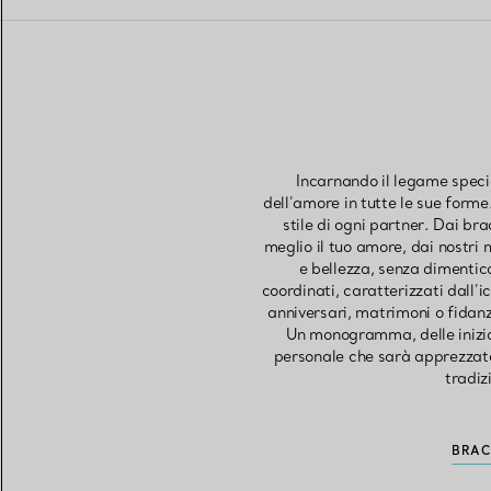
Incarnando il legame specia
dell’amore in tutte le sue forme
stile di ogni partner. Dai bra
meglio il tuo amore, dai nostri 
e bellezza, senza dimentica
coordinati, caratterizzati dall’
anniversari, matrimoni o fidanz
Un monogramma, delle inizia
personale che sarà apprezzato p
tradiz
BRAC