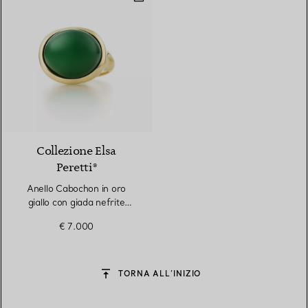
2 gemstones
Collezione Elsa
Peretti®
Anello Cabochon in oro
giallo con giada nefrite
verde
€ 7.000
TORNA ALL’INIZIO