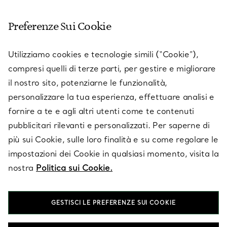
SERVIZIO CLIENTI
Preferenze Sui Cookie
SERVICES
Utilizziamo cookies e tecnologie simili (“Cookie”),
compresi quelli di terze parti, per gestire e migliorare
il nostro sito, potenziarne le funzionalità,
SU TIFFANY & CO.
personalizzare la tua esperienza, effettuare analisi e
fornire a te e agli altri utenti come te contenuti
pubblicitari rilevanti e personalizzati. Per saperne di
LEGALE
più sui Cookie, sulle loro finalità e su come regolare le
impostazioni dei Cookie in qualsiasi momento, visita la
nostra
Politica sui Cookie.
SEGUICI
GESTISCI LE PREFERENZE SUI COOKIE
Cambia posizione: