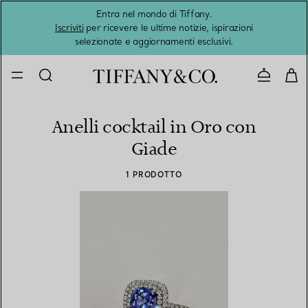
Entra nel mondo di Tiffany.
L'estat
Iscriviti
per ricevere le ultime notizie, ispirazioni
selezionate e aggiornamenti esclusivi.
Contatta
Anelli cocktail in Oro con
Giade
1 PRODOTTO