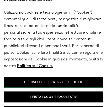
SERVICES
Utilizziamo cookies e tecnologie simili (“Cookie”),
compresi quelli di terze parti, per gestire e migliorare
il nostro sito, potenziarne le funzionalità,
SU TIFFANY & CO.
personalizzare la tua esperienza, effettuare analisi e
fornire a te e agli altri utenti come te contenuti
pubblicitari rilevanti e personalizzati. Per saperne di
LEGALE
più sui Cookie, sulle loro finalità e su come regolare le
impostazioni dei Cookie in qualsiasi momento, visita la
nostra
Politica sui Cookie.
SEGUICI
GESTISCI LE PREFERENZE SUI COOKIE
Cambia posizione:
RIFIUTA I COOKIE FACOLTATIVI
T&Co. 2026