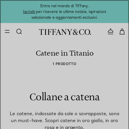
Entra nel mondo di Tiffany.
L'estat
Iscriviti
per ricevere le ultime notizie, ispirazioni
selezionate e aggiornamenti esclusivi.
Contatta
Catene in Titanio
1 PRODOTTO
Collane a catena
Le catene, indossate da sole o sovrapposte, sono
un must-have. Scopri catene in oro giallo, in oro
rosa e in argento.