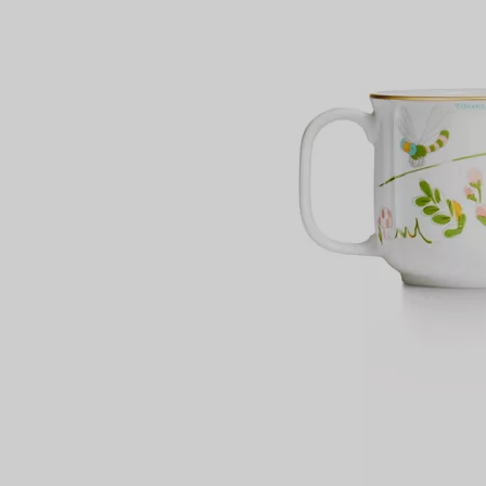
Anelli per coppie
Eternity Rings
 un esperto di diamanti Tiffany.