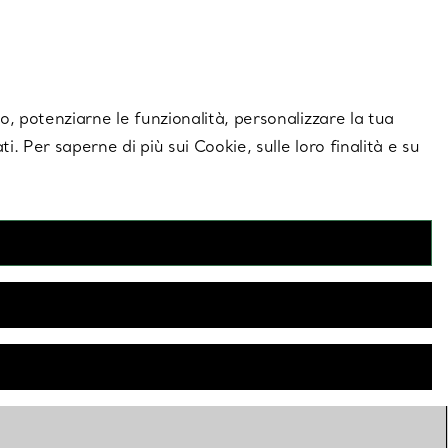
giornamenti esclusivi.
Contattaci
Accedi al tuo a
ito, potenziarne le funzionalità, personalizzare la tua
ti. Per saperne di più sui Cookie, sulle loro finalità e su