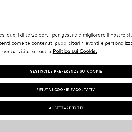
Tiffany.
Iscriviti
per ricevere le ultime notizie, ispirazioni selezionate e ag
i quelli di terze parti, per gestire e migliorare il nostro s
utenti come te contenuti pubblicitari rilevanti e personalizza
mento, visita la nostra
Politica sui Cookie.
GESTISCI LE PREFERENZE SUI COOKIE
RIFIUTA I COOKIE FACOLTATIVI
ACCETTARE TUTTI
NTAMENTO