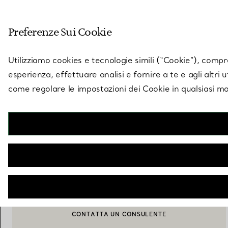
Entra nel mondo di 
Preferenze Sui Cookie
Vai alla pagina dei negozi
Utilizziamo cookies e tecnologie simili (“Cookie”), compres
esperienza, effettuare analisi e fornire a te e agli altri 
come regolare le impostazioni dei Cookie in qualsiasi mo
Collezione Tiny Tiffany
Tazza bimbo con doppio manico con animali in porcellana fine
€ 240
AGGIUNGI AL CARRELLO
CONTATTA UN CONSULENTE
CONTATTA UN CONSULENTE CLIENTI O PRENOTA UN APPU