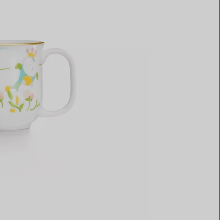
Elsa Peretti®
Come scegliere il tuo anello di
fidanzamento