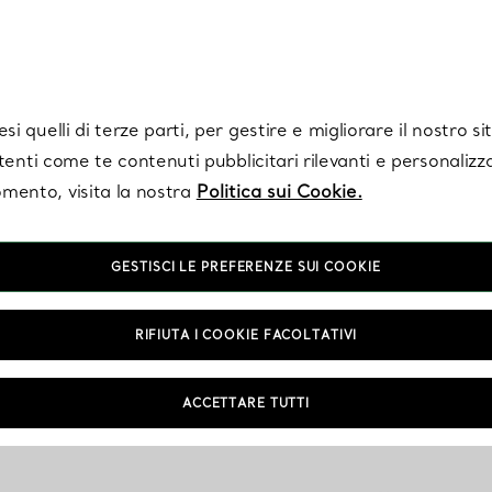
Tiffany.
Iscriviti
per ricevere le ultime notizie, ispirazioni selezionate e ag
i quelli di terze parti, per gestire e migliorare il nostro s
utenti come te contenuti pubblicitari rilevanti e personalizza
mento, visita la nostra
Politica sui Cookie.
GESTISCI LE PREFERENZE SUI COOKIE
RIFIUTA I COOKIE FACOLTATIVI
ACCETTARE TUTTI