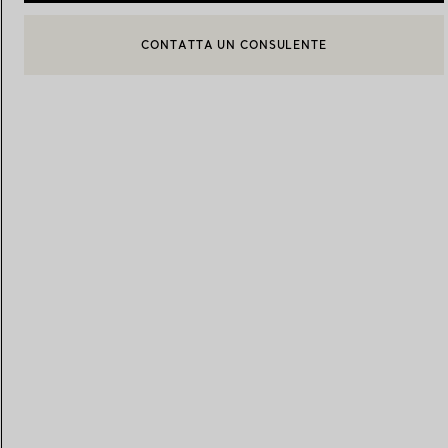
CONTATTA UN CONSULENTE
CONTATTA UN CONSULENTE CLIENTI O PRENOTA UN APPU
Fedi per Lei
Fedi per Lui
BOOK AN APPOINTMENT
Prenota il tuo
appuntamento
con