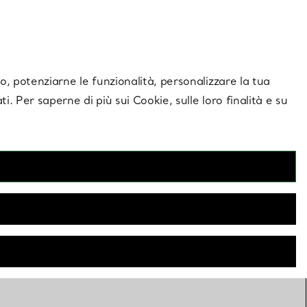
giornamenti esclusivi.
Contattaci
Accedi al tuo a
ito, potenziarne le funzionalità, personalizzare la tua
ti. Per saperne di più sui Cookie, sulle loro finalità e su