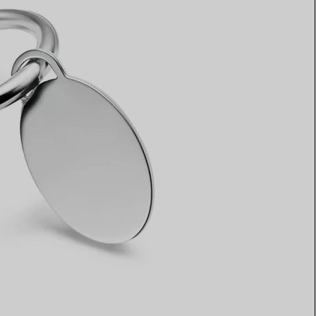
Elsa Peretti®
Come scegliere il tuo anello di
fidanzamento