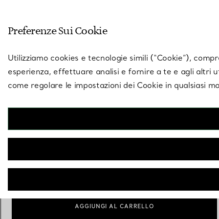
Entra nel mondo di 
Preferenze Sui Cookie
Vai alla pagina dei negozi
Utilizziamo cookies e tecnologie simili (“Cookie”), compres
esperienza, effettuare analisi e fornire a te e agli altri 
come regolare le impostazioni dei Cookie in qualsiasi mo
Collezione Personal Essentials
Portachiavi Oval Tag Screwball in argento
€ 260
Personalizzazione
Aggiungi
AGGIUNGI AL CARRELLO