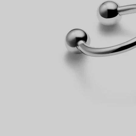
NTAMENTO
Anelli per coppie
Eternity Rings
 un esperto di diamanti Tiffany.