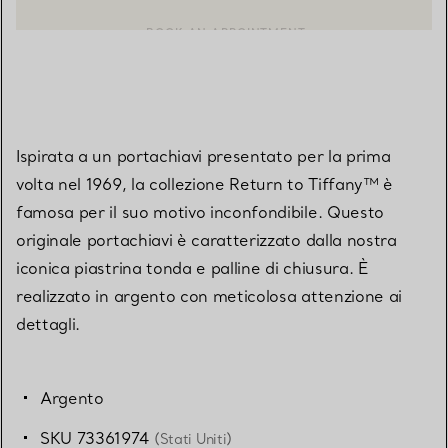
CONTATTA UN CONSULENTE CLIENTI O PRENOTA UN APPUN
BOOK AN APPOINTMENT
Ispirata a un portachiavi presentato per la prima
volta nel 1969, la collezione Return to Tiffany™ è
famosa per il suo motivo inconfondibile. Questo
originale portachiavi è caratterizzato dalla nostra
iconica piastrina tonda e palline di chiusura. È
realizzato in argento con meticolosa attenzione ai
dettagli.
Argento
SKU 73361974
(Stati Uniti)