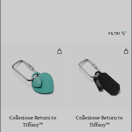
FILTRI
Moschettone Heart Tag in pelle 
Mos
3 Colori
Collezione Return to
Collezione Return to
Tiffany™
Tiffany™