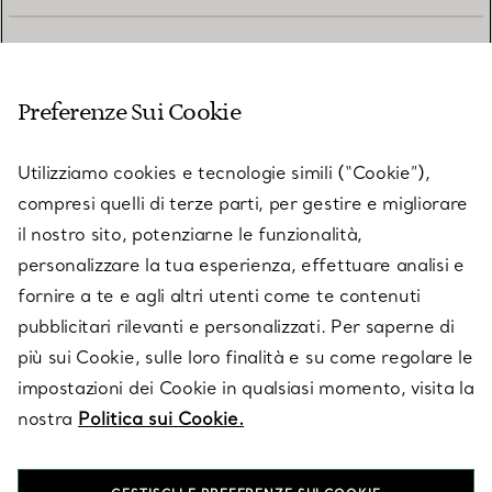
SERVIZIO CLIENTI
Preferenze Sui Cookie
SERVICES
Utilizziamo cookies e tecnologie simili (“Cookie”),
compresi quelli di terze parti, per gestire e migliorare
il nostro sito, potenziarne le funzionalità,
SU TIFFANY & CO.
personalizzare la tua esperienza, effettuare analisi e
fornire a te e agli altri utenti come te contenuti
pubblicitari rilevanti e personalizzati. Per saperne di
LEGALE
più sui Cookie, sulle loro finalità e su come regolare le
impostazioni dei Cookie in qualsiasi momento, visita la
nostra
Politica sui Cookie.
SEGUICI