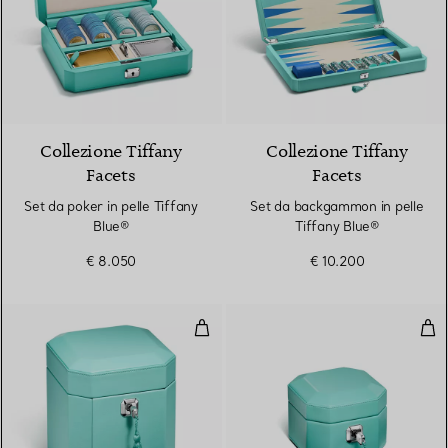
Collezione Tiffany
Collezione Tiffany
Facets
Facets
Set da poker in pelle Tiffany
Set da backgammon in pelle
Blue®
Tiffany Blue®
€ 8.050
€ 10.200
Portagioie alto in pelle Tiffany B
Port