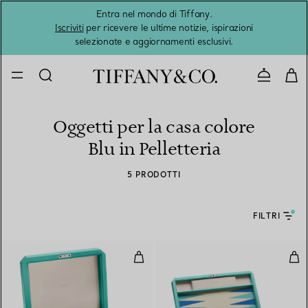
Entra nel mondo di Tiffany.
L'estat
Iscriviti
per ricevere le ultime notizie, ispirazioni
selezionate e aggiornamenti esclusivi.
Contatta
Oggetti per la casa colore
Blu in Pelletteria
5 PRODOTTI
FILTRI
Set da poker in pelle Tiffany Blu
Set