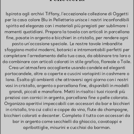
Ispirata agli archivi Tiffany, l’eccezionale collezione di Oggetti
per la casa colore Blu in Pelletteria unisce i nostri inconfondibili
spirito ed eleganza con i materiali più pregiati per sublimare i
momenti quotidiani. Prepara la tavola con articoli in porcellana
fine, posate in argento e bicchieri in cristallo, per rendere ogni
pasto un’occasione speciale. Le nostre tavole imbandite
sfoggiano motivi moderni, botanici e intramontabili perfetti per
completare l’arredamento della tua casa, da abbinare tra loro o
da combinare con articoli colorati in stile grafico, floreale o Toile.
Crea un’atmosfera accogliente usando candele ed eleganti
portacandele, oltre a coperte e cuscini variopinti in cashmere o
lana. Esalta gli ambienti che attraversi ogni giorno con i nostri
vasi in cristallo, argento o porcellana fine, disponibili in modelli
grandi, piccoli e monofiore. Metti in risalto i tuoi ricordi più
preziosi con cornici in argento, porcellana fine o pelle colorata.
Organizza aperitivi impeccabili con accessori da bar e bicchieri
in cristallo, tra cui calici e coppe da vino, flute da champagne,
bicchieri colorati e decanter. Completa il tutto con accessori da
bar in argento come secchielli da ghiaccio, cavatappi e
apribottiglie, misurini e cucchiai da barman.