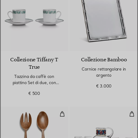
2 Colori
Collezione Tiffany T
Collezione Bamboo
True
Cornice rettangolare in
argento
Tazzina da caffè con
piattino Set di due, con
€ 3.000
bordo in platino
€ 500
Posate da insalata in legno e ar
Set 