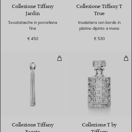
Collezione Tiffany
Collezione Tiffany T
Jardin
True
Svuotatasche in porcellana
Insalatiera con bordo in
fine
platino dipinto a mano
€ 450
€ 530
Pinze da ghiaccio in ottone plac
Deca
Collezione Tiffany
Collezione T by