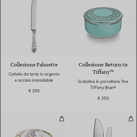
Collezione Palmette
Collezione Return to
Tiffany™
Coltello da torta in argento
e acciaio inossidabile
Scatolina in porcellana fine
Tiffany Blue®
€ 390
€ 350
Scatola media in porcellana fine
Set 