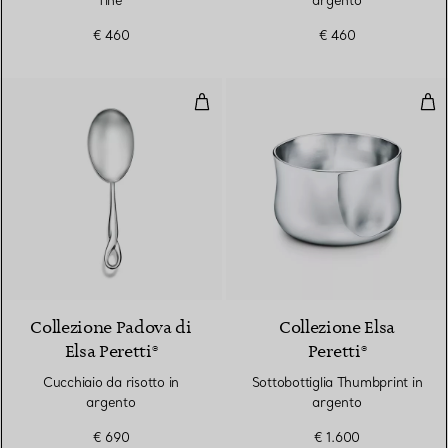
fine
argento
€ 460
€ 460
Cucchiaio da risotto in argento
Sot
Collezione Padova di
Collezione Elsa
Elsa Peretti®
Peretti®
Cucchiaio da risotto in
Sottobottiglia Thumbprint in
argento
argento
€ 690
€ 1.600