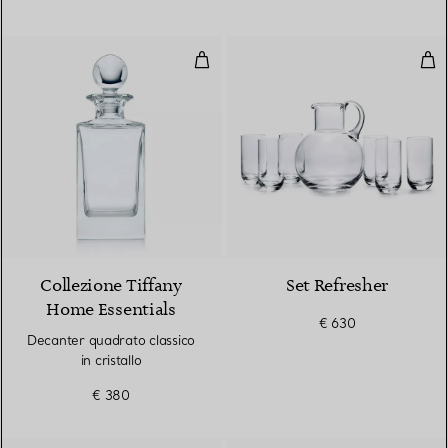
Decanter quadrato classico in cri
Set
Collezione Tiffany
Set Refresher
Home Essentials
€ 630
Decanter quadrato classico
in cristallo
€ 380