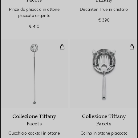
Facets
Tiffany
Pinze da ghiaccio in ottone
Decanter True in cristallo
placcato argento
€ 390
€ 410
Cucchiaio cocktail in ottone pla
Col
Collezione Tiffany
Collezione Tiffany
Facets
Facets
Cucchiaio cocktail in ottone
Colino in ottone placcato