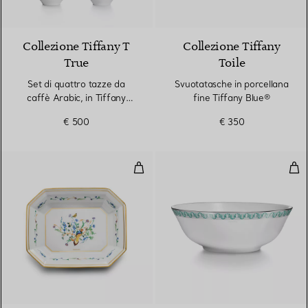
Collezione Tiffany T
Collezione Tiffany
True
Toile
Set di quattro tazze da
Svuotatasche in porcellana
caffè Arabic, in Tiffany
fine Tiffany Blue®
Blue®
€ 500
€ 350
Svuotatasche in porcellana fine
Insa