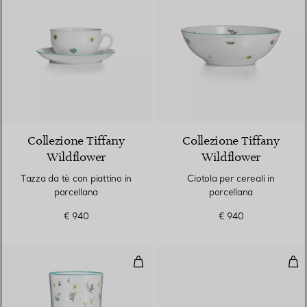
Collezione Tiffany
Collezione Tiffany
Wildflower
Wildflower
Tazza da tè con piattino in
Ciotola per cereali in
porcellana
porcellana
€ 940
€ 940
Bicchiere da acqua in cristallo
Tazz