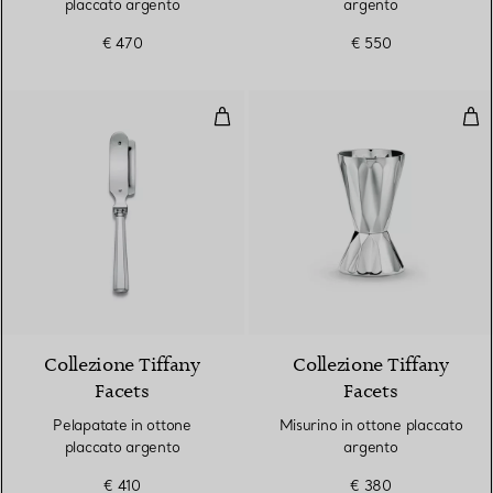
placcato argento
argento
€ 470
€ 550
Pelapatate in ottone placcato a
Mis
Collezione Tiffany
Collezione Tiffany
Facets
Facets
Pelapatate in ottone
Misurino in ottone placcato
placcato argento
argento
€ 410
€ 380