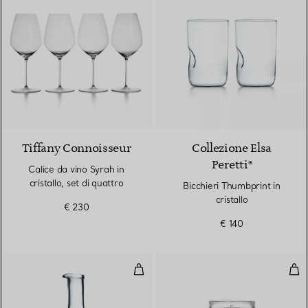
Tiffany Connoisseur
Collezione Elsa
Peretti®
Calice da vino Syrah in
cristallo, set di quattro
Bicchieri Thumbprint in
cristallo
€ 230
€ 140
Decanter in cristallo
Bicc