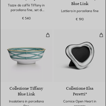
Blue Link
Tazze da caffè Tiffany in
porcellana fine, set di
Lattiera in porcellana fine
cinque
€ 540
€ 190
Insalatiera in porcellana fine
Cor
Collezione Tiffany
Collezione Elsa
Blue Link
Peretti®
Insalatiera in porcellana
Cornice Open Heart in