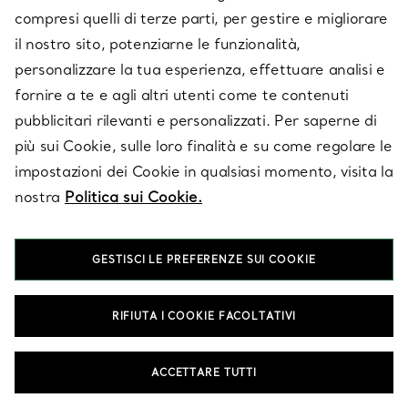
compresi quelli di terze parti, per gestire e migliorare
il nostro sito, potenziarne le funzionalità,
SERVICES
personalizzare la tua esperienza, effettuare analisi e
fornire a te e agli altri utenti come te contenuti
pubblicitari rilevanti e personalizzati. Per saperne di
SU TIFFANY & CO.
più sui Cookie, sulle loro finalità e su come regolare le
impostazioni dei Cookie in qualsiasi momento, visita la
LEGALE
nostra
Politica sui Cookie.
GESTISCI LE PREFERENZE SUI COOKIE
SEGUICI
RIFIUTA I COOKIE FACOLTATIVI
Cambia posizione:
ACCETTARE TUTTI