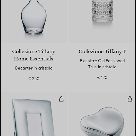
Collezione Tiffany
Collezione Tiffany T
Home Essentials
Bicchiere Old Fashioned
True in cristallo
Decanter in cristallo
€ 120
€ 250
Cornice Bombata
Sca