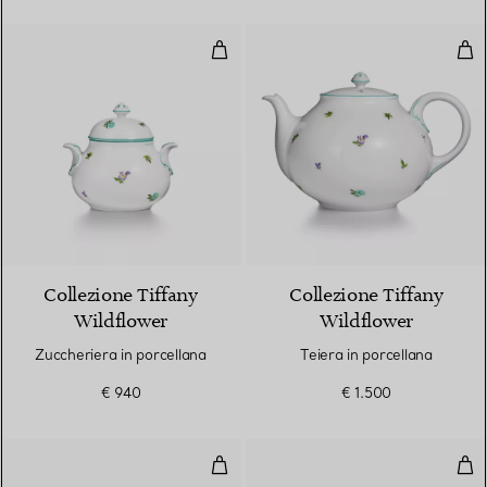
Zuccheriera in porcellana
Teie
Collezione Tiffany
Collezione Tiffany
Wildflower
Wildflower
Zuccheriera in porcellana
Teiera in porcellana
€ 940
€ 1.500
Tazza da tè con piattino in porce
Ciot