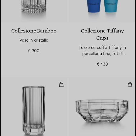
Collezione Bamboo
Collezione Tiffany
Cups
Vaso in cristallo
Tazze da caffè Tiffany in
€ 300
porcellana fine, set di
quattro
€ 430
Vaso grande in cristallo
Ciot