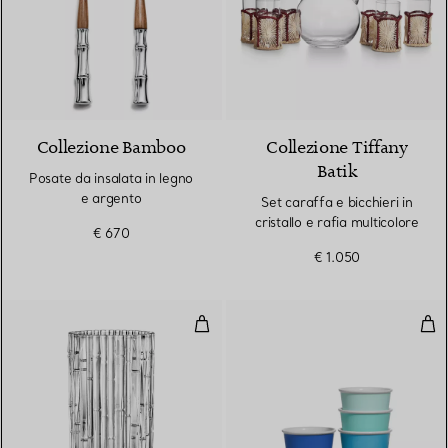
Collezione Bamboo
Collezione Tiffany
Batik
Posate da insalata in legno
e argento
Set caraffa e bicchieri in
cristallo e rafia multicolore
€ 670
€ 1.050
Vaso in cristallo
Tazz