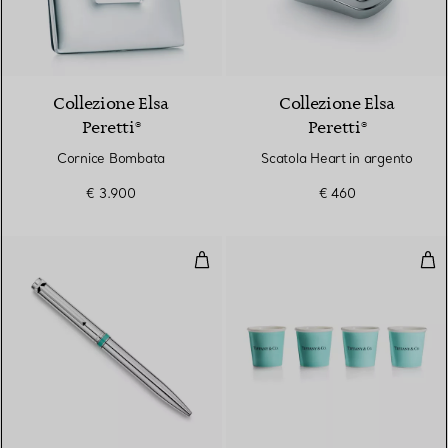
Collezione Elsa
Collezione Elsa
Peretti®
Peretti®
Cornice Bombata
Scatola Heart in argento
€ 3.900
€ 460
Penna a sfera in argento con fas
Tazz