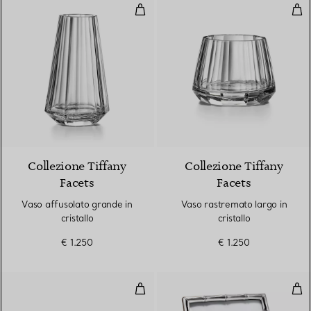
Vaso affusolato grande in cristal
Vaso
Collezione Tiffany
Collezione Tiffany
Facets
Facets
Vaso affusolato grande in
Vaso rastremato largo in
cristallo
cristallo
€ 1.250
€ 1.250
Tazzina da caffè con piattino Set
Cor