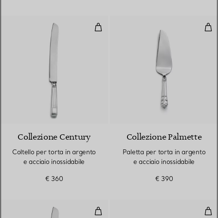
Coltello per torta in argento e ac
Pale
Collezione Century
Collezione Palmette
Coltello per torta in argento
Paletta per torta in argento
e acciaio inossidabile
e acciaio inossidabile
€ 360
€ 390
Coltello da torta in argento e acc
Scat