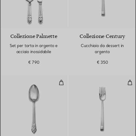
Collezione Palmette
Collezione Century
Set per torta in argento e
Cucchiaio da dessert in
acciaio inossidabile
argento
€ 790
€ 350
Cucchiaio da dessert in argento
For