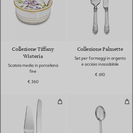
Collezione Tiffany
Collezione Palmette
Wisteria
Set per formaggi in argento
e acciaio inossidabile
Scatola media in porcellana
fine
€ 610
€ 360
Set per torta in argento e acciaio
Cuc