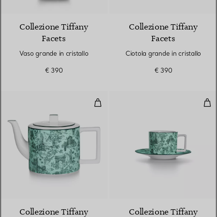
Collezione Tiffany
Collezione Tiffany
Facets
Facets
Vaso grande in cristallo
Ciotola grande in cristallo
€ 390
€ 390
Caffettiera in porcellana fine Ti
Tazz
2 Colori
Collezione Tiffany
Collezione Tiffany