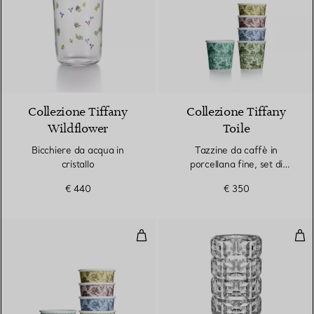
Collezione Tiffany
Collezione Tiffany
Wildflower
Toile
Bicchiere da acqua in
Tazzine da caffè in
cristallo
porcellana fine, set di
cinque
€ 440
€ 350
Tazze da caffè in porcellana fine,
Vaso