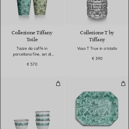
Collezione Tiffany
Collezione T by
Toile
Tiffany
Tazze da caffè in
Vaso T True in cristallo
porcellana fine, set di
€ 390
cinque
€ 570
Set di quattro tazze da caffè Ara
Svu