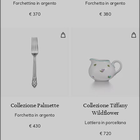
Forchettina in argento
Forchetta in argento
€ 370
€ 380
Forchetta in argento
Latt
Collezione Palmette
Collezione Tiffany
Wildflower
Forchetta in argento
Lattiera in porcellana
€ 430
€ 720