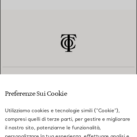
SERVIZIO CLIENTI
Preferenze Sui Cookie
SERVICES
Utilizziamo cookies e tecnologie simili (“Cookie”),
compresi quelli di terze parti, per gestire e migliorare
il nostro sito, potenziarne le funzionalità,
SU TIFFANY & CO.
personalizzare la tua esperienza, effettuare analisi e