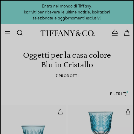
Entra nel mondo di Tiffany.
L'estat
Iscriviti
per ricevere le ultime notizie, ispirazioni
selezionate e aggiornamenti esclusivi.
Contatta
Oggetti per la casa colore
Blu in Cristallo
7 PRODOTTI
FILTRI
Bicchiere da acqua in cristallo Ti
Cali