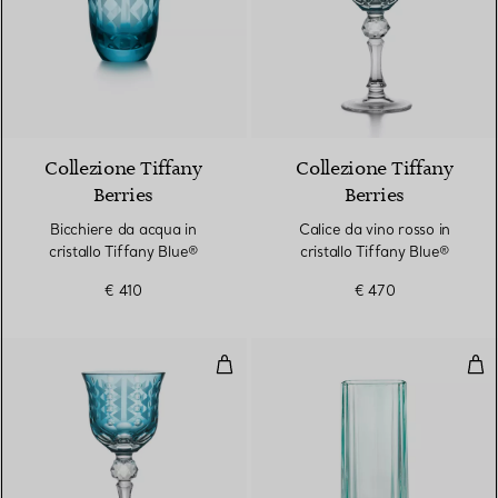
2 Colori
Collezione Tiffany
Collezione Tiffany
Berries
Berries
Bicchiere da acqua in
Calice da vino rosso in
cristallo Tiffany Blue®
cristallo Tiffany Blue®
€ 410
€ 470
Calice da vino bianco in cristallo
Bicc