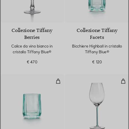
2 Colori
Collezione Tiffany
Collezione Tiffany
Berries
Facets
Calice da vino bianco in
Bicchiere Highball in cristallo
cristallo Tiffany Blue®
Tiffany Blue®
€ 470
€ 120
Bicchiere doppio Old-fashioned in
Cal