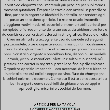
per la casa colore Blu in Cristallo unisce i nostri inconfondibili
spirito ed eleganza con i materiali più pregiati per sublimare i
momenti quotidiani. Prepara la tavola con articoli in porcellana
fine, posate in argento e bicchieri in cristallo, per rendere ogni
pasto un’occasione speciale. Le nostre tavole imbandite
sfoggiano motivi moderni, botanici e intramontabili perfetti per
completare l’arredamento della tua casa, da abbinare tra loro o
da combinare con articoli colorati in stile grafico, floreale o Toile.
Crea un’atmosfera accogliente usando candele ed eleganti
portacandele, oltre a coperte e cuscini variopinti in cashmere o
lana. Esalta gli ambienti che attraversi ogni giorno con i nostri
vasi in cristallo, argento o porcellana fine, disponibili in modelli
grandi, piccoli e monofiore. Metti in risalto i tuoi ricordi più
preziosi con cornici in argento, porcellana fine o pelle colorata.
Organizza aperitivi impeccabili con accessori da bar e bicchieri
in cristallo, tra cui calici e coppe da vino, flute da champagne,
bicchieri colorati e decanter. Completa il tutto con accessori da
bar in argento come secchielli da ghiaccio, cavatappi e
apribottiglie, misurini e cucchiai da barman.
ARTICOLI PER LA TAVOLA
BICCHIERI E ACCESSORI DA BAR