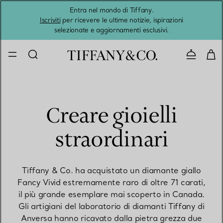
Entra nel mondo di Tiffany.
L'estat
Iscriviti
per ricevere le ultime notizie, ispirazioni
selezionate e aggiornamenti esclusivi.
Contatta
Creare gioielli
straordinari
Tiffany & Co. ha acquistato un diamante giallo
Fancy Vivid estremamente raro di oltre 71 carati,
il più grande esemplare mai scoperto in Canada.
Gli artigiani del laboratorio di diamanti Tiffany di
Anversa hanno ricavato dalla pietra grezza due