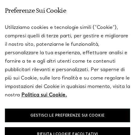
Preferenze Sui Cookie
Utilizziamo cookies e tecnologie simili (“Cookie”),
compresi quelli di terze parti, per gestire e migliorare
il nostro sito, potenziarne le funzionalità,
personalizzare la tua esperienza, effettuare analisi e
SERVIZIO CLIENTI
fornire a te e agli altri utenti come te contenuti
pubblicitari rilevanti e personalizzati. Per saperne di
più sui Cookie, sulle loro finalità e su come regolare le
SERVICES
impostazioni dei Cookie in qualsiasi momento, visita la
nostra
Politica sui Cookie.
SU TIFFANY & CO.
GESTISCI LE PREFERENZE SUI COOKIE
LEGALE
RIFIUTA I COOKIE FACOLTATIVI