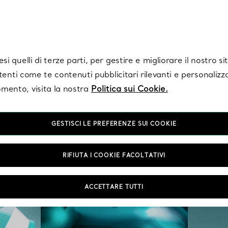
Tiffany.
Iscriviti
per ricevere le ultime notizie, ispirazioni selezionate e ag
i quelli di terze parti, per gestire e migliorare il nostro s
utenti come te contenuti pubblicitari rilevanti e personalizza
mento, visita la nostra
Politica sui Cookie.
GESTISCI LE PREFERENZE SUI COOKIE
RIFIUTA I COOKIE FACOLTATIVI
ACCETTARE TUTTI