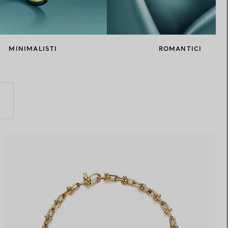
Elsa Peretti®
Come scegliere il tuo anello di
fidanzamento
MINIMALISTI
ROMANTICI