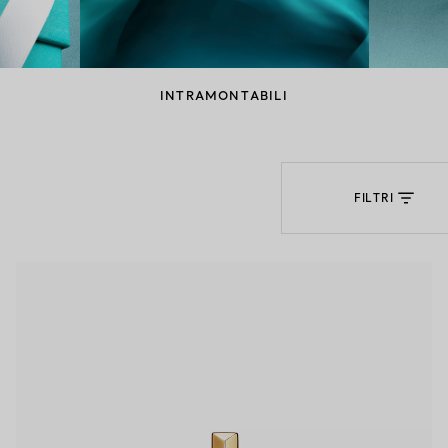
Anelli per coppie
Eternity Rings
INTRAMONTABILI
 un esperto di diamanti Tiffany.
FILTRI