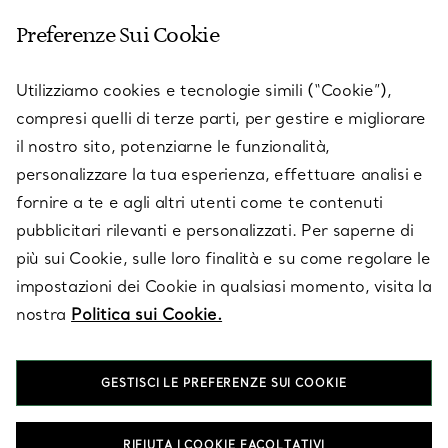
Preferenze Sui Cookie
SERVICES
Utilizziamo cookies e tecnologie simili (“Cookie”),
compresi quelli di terze parti, per gestire e migliorare
il nostro sito, potenziarne le funzionalità,
SU TIFFANY & CO.
personalizzare la tua esperienza, effettuare analisi e
fornire a te e agli altri utenti come te contenuti
pubblicitari rilevanti e personalizzati. Per saperne di
LEGALE
più sui Cookie, sulle loro finalità e su come regolare le
impostazioni dei Cookie in qualsiasi momento, visita la
nostra
Politica sui Cookie.
SEGUICI
GESTISCI LE PREFERENZE SUI COOKIE
Cambia posizione:
RIFIUTA I COOKIE FACOLTATIVI