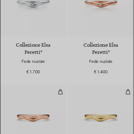
3 Materiali
Collezione Elsa
Collezione Elsa
Peretti®
Peretti®
Fede nuziale
Fede nuziale
€ 1.700
€ 1.400
Fede nuziale
Fed