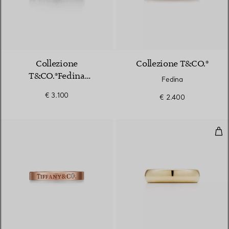
Collezione
Collezione T&CO.®
T&CO.®Fedina
Fedina
Collezione
€ 3.100
€ 2.400
Fede