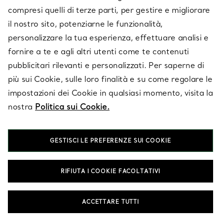
compresi quelli di terze parti, per gestire e migliorare
il nostro sito, potenziarne le funzionalità,
personalizzare la tua esperienza, effettuare analisi e
fornire a te e agli altri utenti come te contenuti
pubblicitari rilevanti e personalizzati. Per saperne di
più sui Cookie, sulle loro finalità e su come regolare le
impostazioni dei Cookie in qualsiasi momento, visita la
SERVIZIO CLIENTI
nostra
Politica sui Cookie.
SERVICES
GESTISCI LE PREFERENZE SUI COOKIE
RIFIUTA I COOKIE FACOLTATIVI
SU TIFFANY & CO.
ACCETTARE TUTTI
LEGALE