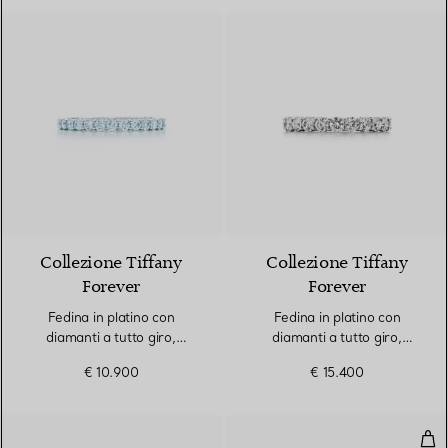
Collezione Tiffany
Collezione Tiffany
Forever
Forever
Fedina in platino con
Fedina in platino con
diamanti a tutto giro,
diamanti a tutto giro,
altezza 2,2 mm
altezza 3 mm
€ 10.900
€ 15.400
Fed