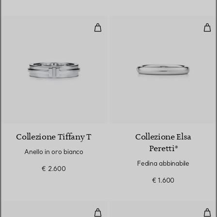
Anello in oro bianco
Fed
3 Materiali
Collezione Tiffany T
Collezione Elsa
Peretti®
Anello in oro bianco
Fedina abbinabile
€ 2.600
€ 1.600
Fedina abbinabile
Fed