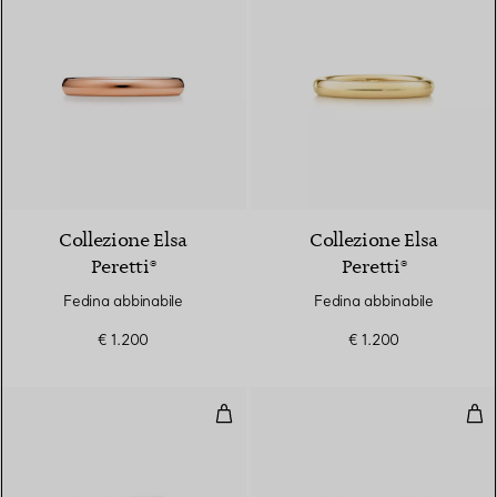
3 Materiali
Collezione Elsa
Collezione Elsa
Peretti®
Peretti®
Fedina abbinabile
Fedina abbinabile
€ 1.200
€ 1.200
Fede nuziale
Fed