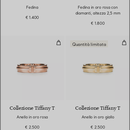
Fedina
Fedina in oro rosa con
diamanti, altezza 2,5 mm
€ 1.400
€ 1.800
Anello in oro rosa
Anel
Quantità limitata
3 Materiali
Collezione Tiffany T
Collezione Tiffany T
Anello in oro rosa
Anello in oro giallo
€ 2.500
€ 2.500