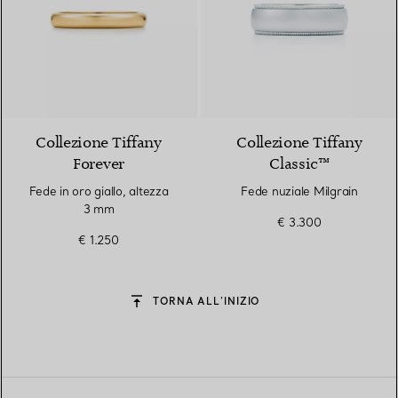
2 Materiali
Collezione Tiffany
Collezione Tiffany
Forever
Classic™
Fede in oro giallo, altezza
Fede nuziale Milgrain
3 mm
€ 3.300
€ 1.250
TORNA ALL’INIZIO