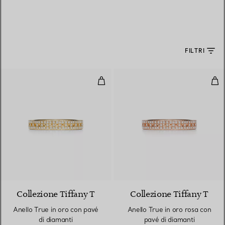
FILTRI
Anello True in oro con pavé di di
Anel
3 Materiali
Collezione Tiffany T
Collezione Tiffany T
Anello True in oro con pavé
Anello True in oro rosa con
di diamanti
pavé di diamanti