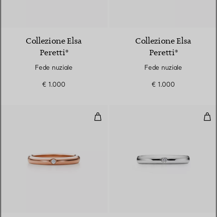
Collezione Elsa
Collezione Elsa
Peretti®
Peretti®
Fede nuziale
Fede nuziale
€ 1.000
€ 1.000
Fedina
Fed
3 Materiali