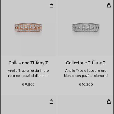
Anello True a fascia in oro rosa 
Anel
3 Materiali
Collezione Tiffany T
Collezione Tiffany T
Anello True a fascia in oro
Anello True a fascia in oro
rosa con pavé di diamanti
bianco con pavé di diamanti
€ 9.800
€ 10.300
Anello a fascia in oro rosa
Anel