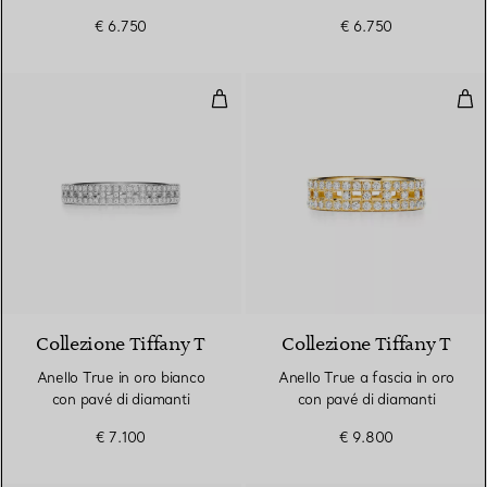
€ 6.750
€ 6.750
Anello True in oro bianco con pav
Anel
3 Materiali
Collezione Tiffany T
Collezione Tiffany T
Anello True in oro bianco
Anello True a fascia in oro
con pavé di diamanti
con pavé di diamanti
€ 7.100
€ 9.800