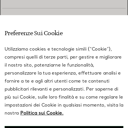
SERVIZIO CLIENTI
Preferenze Sui Cookie
SERVICES
Utilizziamo cookies e tecnologie simili (“Cookie”),
compresi quelli di terze parti, per gestire e migliorare
il nostro sito, potenziarne le funzionalità,
SU TIFFANY & CO.
personalizzare la tua esperienza, effettuare analisi e
fornire a te e agli altri utenti come te contenuti
pubblicitari rilevanti e personalizzati. Per saperne di
LEGALE
più sui Cookie, sulle loro finalità e su come regolare le
impostazioni dei Cookie in qualsiasi momento, visita la
nostra
Politica sui Cookie.
SEGUICI