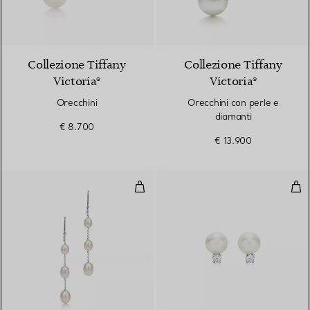
Collezione Tiffany
Collezione Tiffany
Victoria®
Victoria®
Orecchini
Orecchini con perle e
diamanti
€ 8.700
€ 13.900
Orecchini pendenti Pearls by th
Ore