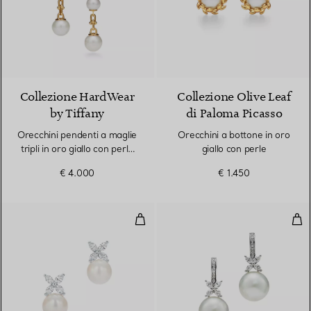
Collezione HardWear
Collezione Olive Leaf
by Tiffany
di Paloma Picasso
Orecchini pendenti a maglie
Orecchini a bottone in oro
tripli in oro giallo con perle
giallo con perle
d’acqua dolce
€ 4.000
€ 1.450
Orecchini
Ore