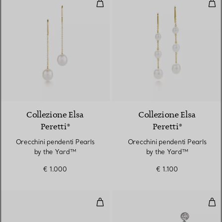
Orecchini pendenti Pearls by th
Ore
Collezione Elsa
Collezione Elsa
Peretti®
Peretti®
Orecchini pendenti Pearls
Orecchini pendenti Pearls
by the Yard™
by the Yard™
€ 1.000
€ 1.100
Orecchini
Ore