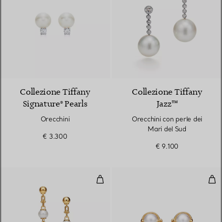
2 Colori
Collezione Tiffany
Collezione Tiffany
Signature® Pearls
Jazz™
Orecchini
Orecchini con perle dei
Mari del Sud
€ 3.300
€ 9.100
Orecchini pendenti a maglie tripli
Orec