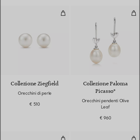
Orecchini di perle
Ore
Collezione Ziegfield
Collezione Paloma
Picasso®
Orecchini di perle
Orecchini pendenti Olive
€ 510
Leaf
€ 960
Orecchini
Ore