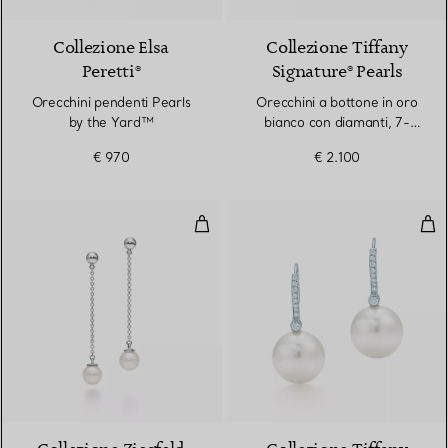
Collezione Elsa
Collezione Tiffany
Peretti®
Signature® Pearls
Orecchini pendenti Pearls
Orecchini a bottone in oro
by the Yard™
bianco con diamanti, 7-
7,5 mm
€ 970
€ 2.100
Orecchini pendenti
Orec