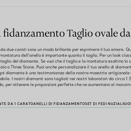
i fidanzamento Taglio ovale da
i da due carati sono un modo brillante per esprimere il tuo amore. Qu
montatura dell’anello è importante quanto il taglio. Per un look clas
il taglio del diamante. Se vuoi che il taglio e la montatura esaltino lo 
lo o Three Stone. Puoi anche personalizzare il tuo anello di diamanti
gni diamante è una testimonianza della nostra maestria artigianale 
le. I nostri diamanti sono tagliati nei nostri laboratori da circa 1.5
do, per ottenere le proporzioni perfette che ne aumentano al massimo
NTE DA 1 CARATO
ANELLI DI FIDANZAMENTO
SET DI FEDI NUZIALI
GIO