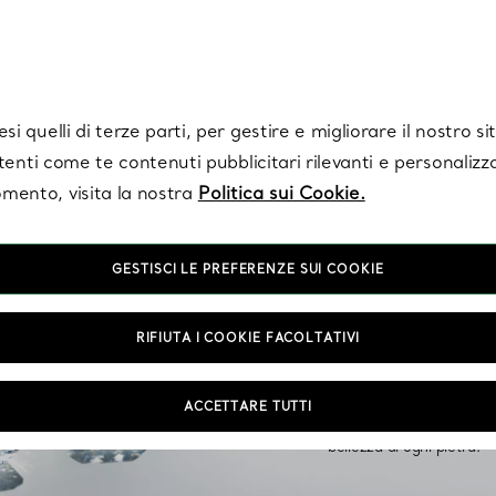
Tiffany.
Iscriviti
per ricevere le ultime notizie, ispirazioni selezionate e ag
i quelli di terze parti, per gestire e migliorare il nostro s
utenti come te contenuti pubblicitari rilevanti e personalizza
mento, visita la nostra
Politica sui Cookie.
GESTISCI LE PREFERENZE SUI COOKIE
Anelli con diam
RIFIUTA I COOKIE FACOLTATIVI
Esplora la nostra collezio
precisione e la maestria 
ACCETTARE TUTTI
nostri anelli di fidanzame
bellezza di ogni pietra.