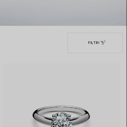
Elsa Peretti®
Come scegliere il tuo anello di
fidanzamento
FILTRI