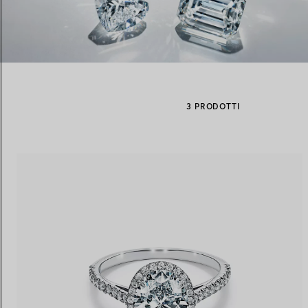
Fedi per Lei
Fedi per Lui
3 PRODOTTI
Prenota il tuo
appuntamento
con