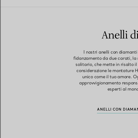
Anelli d
I nostri anelli con diamant
fidanzamento da due carati, la 
solitario, che mette in risalto 
considerazione le montature Ha
unico come il tuo amore. O
approvvigionamento responsabi
esperti al mon
ANELLI CON DIAMA