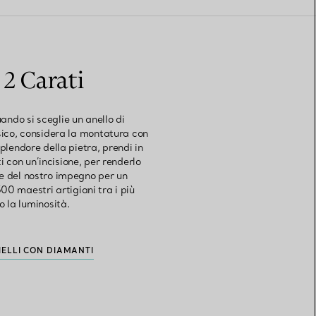
 2 Carati
ando si sceglie un anello di
sico, considera la montatura con
splendore della pietra, prendi in
 con un’incisione, per renderlo
e del nostro impegno per un
00 maestri artigiani tra i più
 la luminosità.
IELLI CON DIAMANTI