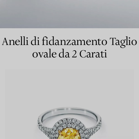
Anelli per coppie
Eternity Rings
Anelli di fidanzamento Taglio
ovale da 2 Carati
 un esperto di diamanti Tiffany.