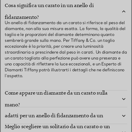
Cosa significa un carato in un anello di
fidanzamento?
Un anello di fidanzamento da un carato si riferisce al peso del
diamante, non alla sua misura esatta. La forma, la qualità del
taglio e le proporzioni del diamante determinano quanto
sembrerà grande sulla mano. Per Tiffany & Co. un taglio
eccezionale è la priorità, per creare una luminosità
straordinaria a prescindere dal peso in carati. Un diamante da
un carato tagliato alla perfezione può avere una presenza e
una capacità di riflettere la luce eccezionali, e un Esperto di
Diamanti Tiffany potrà illustrarti i dettagli che ne definiscono
l’aspetto.
Come appare un diamante da un carato sulla
Quali sono i modelli e i tipi di montatura più
mano?
adatti per un anello di fidanzamento da un
Meglio scegliere un solitario da un carato o un
carato?