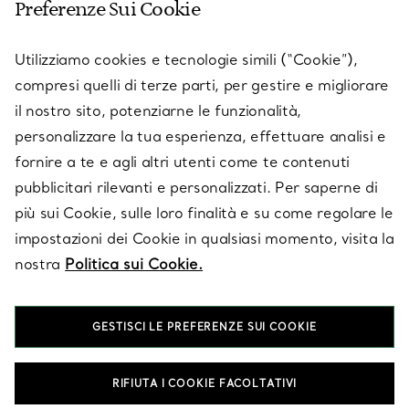
Preferenze Sui Cookie
SERVICES
Utilizziamo cookies e tecnologie simili (“Cookie”),
compresi quelli di terze parti, per gestire e migliorare
il nostro sito, potenziarne le funzionalità,
SU TIFFANY & CO.
personalizzare la tua esperienza, effettuare analisi e
fornire a te e agli altri utenti come te contenuti
pubblicitari rilevanti e personalizzati. Per saperne di
LEGALE
più sui Cookie, sulle loro finalità e su come regolare le
impostazioni dei Cookie in qualsiasi momento, visita la
nostra
Politica sui Cookie.
SEGUICI
GESTISCI LE PREFERENZE SUI COOKIE
Cambia posizione:
RIFIUTA I COOKIE FACOLTATIVI
T&Co. 2026