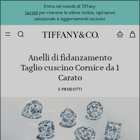
Entra nel mondo di Tiffany.
L'estat
Iscriviti
per ricevere le ultime notizie, ispirazioni
selezionate e aggiornamenti esclusivi.
Contatta
Anelli di fidanzamento
Taglio cuscino Cornice da 1
Carato
3 PRODOTTI