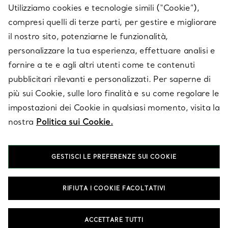
Utilizziamo cookies e tecnologie simili (“Cookie”),
compresi quelli di terze parti, per gestire e migliorare
il nostro sito, potenziarne le funzionalità,
SU TIFFANY & CO.
personalizzare la tua esperienza, effettuare analisi e
fornire a te e agli altri utenti come te contenuti
pubblicitari rilevanti e personalizzati. Per saperne di
LEGALE
più sui Cookie, sulle loro finalità e su come regolare le
impostazioni dei Cookie in qualsiasi momento, visita la
nostra
Politica sui Cookie.
SEGUICI
GESTISCI LE PREFERENZE SUI COOKIE
Cambia posizione:
RIFIUTA I COOKIE FACOLTATIVI
T&Co. 2026
ACCETTARE TUTTI