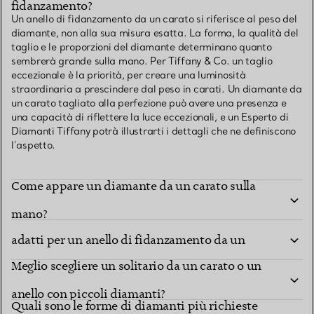
fidanzamento?
Un anello di fidanzamento da un carato si riferisce al peso del
diamante, non alla sua misura esatta. La forma, la qualità del
taglio e le proporzioni del diamante determinano quanto
sembrerà grande sulla mano. Per Tiffany & Co. un taglio
eccezionale è la priorità, per creare una luminosità
straordinaria a prescindere dal peso in carati. Un diamante da
un carato tagliato alla perfezione può avere una presenza e
una capacità di riflettere la luce eccezionali, e un Esperto di
Diamanti Tiffany potrà illustrarti i dettagli che ne definiscono
l’aspetto.
Come appare un diamante da un carato sulla
Quali sono i modelli e i tipi di montatura più
mano?
adatti per un anello di fidanzamento da un
Meglio scegliere un solitario da un carato o un
carato?
anello con piccoli diamanti?
Quali sono le forme di diamanti più richieste