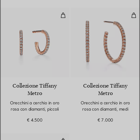
Orecchini a cerchio in oro rosa co
Ore
2 Materiali
Collezione Tiffany
Collezione Tiffany
Metro
Metro
Orecchini a cerchio in oro
Orecchini a cerchio in oro
rosa con diamanti, piccoli
rosa con diamanti, medi
€ 4.500
€ 7.000
Anello a cinque file in oro rosa c