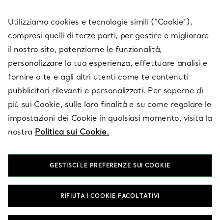
SERVICES
Utilizziamo cookies e tecnologie simili (“Cookie”),
compresi quelli di terze parti, per gestire e migliorare
il nostro sito, potenziarne le funzionalità,
SU TIFFANY & CO.
personalizzare la tua esperienza, effettuare analisi e
fornire a te e agli altri utenti come te contenuti
pubblicitari rilevanti e personalizzati. Per saperne di
LEGALE
più sui Cookie, sulle loro finalità e su come regolare le
impostazioni dei Cookie in qualsiasi momento, visita la
nostra
Politica sui Cookie.
SEGUICI
GESTISCI LE PREFERENZE SUI COOKIE
Cambia posizione:
RIFIUTA I COOKIE FACOLTATIVI
T&Co. 2026