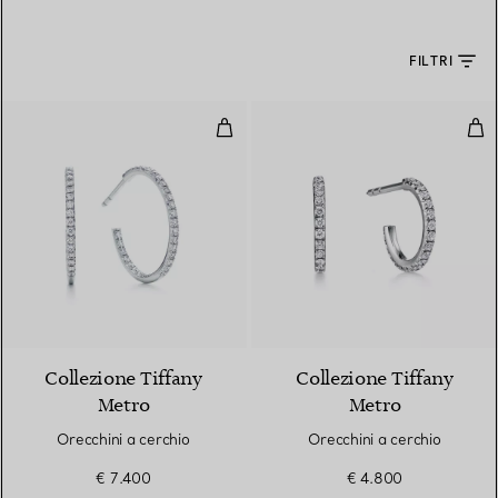
FILTRI
Orecchini a cerchio
Ore
2 Materiali
Collezione Tiffany
Collezione Tiffany
Metro
Metro
Orecchini a cerchio
Orecchini a cerchio
€ 7.400
€ 4.800