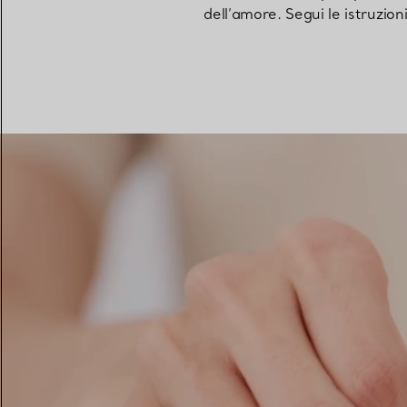
dell’amore. Segui le istruzion
Fedi per Lei
Fedi per Lui
Prenota il tuo
appuntamento
con