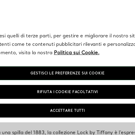
Tiffany.
Iscriviti
per ricevere le ultime notizie, ispirazioni selezionate e ag
i quelli di terze parti, per gestire e migliorare il nostro s
utenti come te contenuti pubblicitari rilevanti e personalizza
mento, visita la nostra
Politica sui Cookie.
GESTISCI LE PREFERENZE SUI COOKIE
er i bracciali in versione 
RIFIUTA I COOKIE FACOLTATIVI
collezione Lock by Tiffan
ACCETTARE TUTTI
una spilla del 1883, la collezione Lock by Tiffany è l’espres