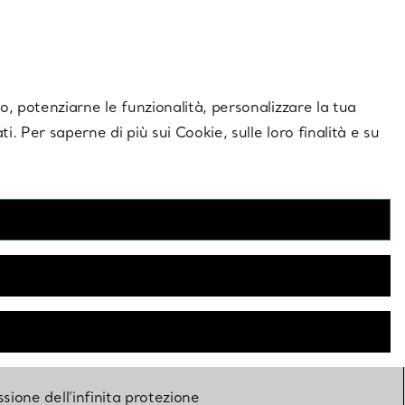
giornamenti esclusivi.
Contattaci
Accedi al tuo
ito, potenziarne le funzionalità, personalizzare la tua
ti. Per saperne di più sui Cookie, sulle loro finalità e su
sottile della
y
sione dell’infinita protezione