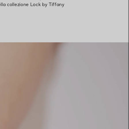
ella collezione Lock by Tiffany
Elsa Peretti®
Come scegliere il tuo anello di
fidanzamento