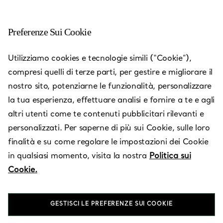
Preferenze Sui Cookie
San Jose - Westfield Valley
Utilizziamo cookies e tecnologie simili (“Cookie”),
Fair
compresi quelli di terze parti, per gestire e migliorare il
nostro sito, potenziarne le funzionalità, personalizzare
Aperto oggi fino alle 21:00
la tua esperienza, effettuare analisi e fornire a te e agli
altri utenti come te contenuti pubblicitari rilevanti e
personalizzati. Per saperne di più sui Cookie, sulle loro
RICHIEDI UN APPUNTAMENTO
finalità e su come regolare le impostazioni dei Cookie
in qualsiasi momento, visita la nostra
Politica sui
Cookie.
Servizi disponibili
+
3
GESTISCI LE PREFERENZE SUI COOKIE
2855 Stevens Creek Blvd
,
Santa Clara
,
CA,
US
95050