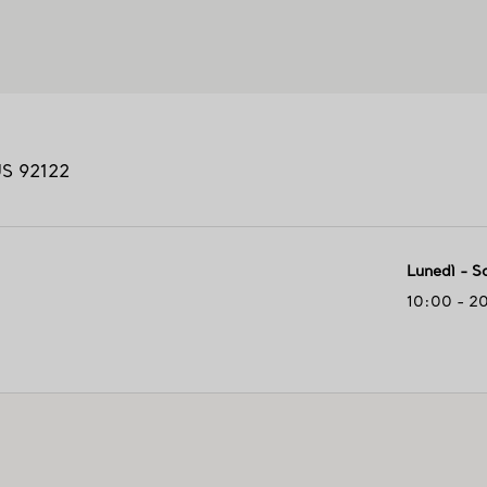
US
92122
Lunedì - S
10:00 - 2