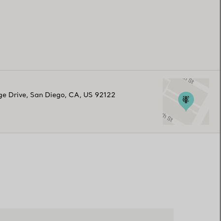
ge Drive
,
San Diego
,
CA,
US
92122