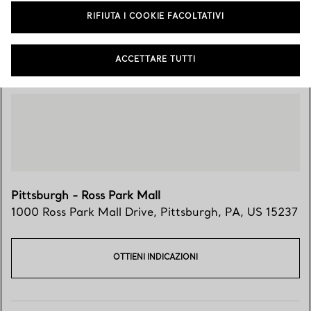
RIFIUTA I COOKIE FACOLTATIVI
Vieni a trovarci
ACCETTARE TUTTI
Pittsburgh - Ross Park Mall
1000 Ross Park Mall Drive
,
Pittsburgh
,
PA,
US
15237
OTTIENI INDICAZIONI