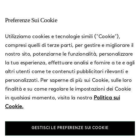
Preferenze Sui Cookie
Pittsburgh - Ross Park Mall
Utilizziamo cookies e tecnologie simili (“Cookie”),
compresi quelli di terze parti, per gestire e migliorare il
Aperto oggi fino alle 20:00
nostro sito, potenziarne le funzionalità, personalizzare
la tua esperienza, effettuare analisi e fornire a te e agli
altri utenti come te contenuti pubblicitari rilevanti e
RICHIEDI UN APPUNTAMENTO
personalizzati. Per saperne di più sui Cookie, sulle loro
finalità e su come regolare le impostazioni dei Cookie
in qualsiasi momento, visita la nostra
Politica sui
Servizi disponibili
+
3
Cookie.
1000 Ross Park Mall Drive
,
Pittsburgh
,
PA,
US
15237
GESTISCI LE PREFERENZE SUI COOKIE
(412) 358-3550