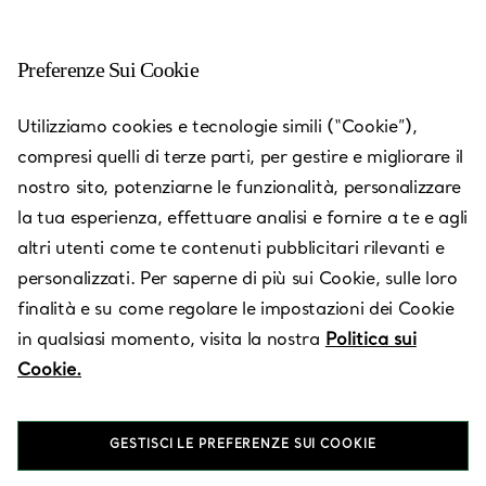
Preferenze Sui Cookie
Las Vegas - Fashion Show
Utilizziamo cookies e tecnologie simili (“Cookie”),
compresi quelli di terze parti, per gestire e migliorare il
Aperto oggi fino alle 20:00
nostro sito, potenziarne le funzionalità, personalizzare
la tua esperienza, effettuare analisi e fornire a te e agli
altri utenti come te contenuti pubblicitari rilevanti e
RICHIEDI UN APPUNTAMENTO
personalizzati. Per saperne di più sui Cookie, sulle loro
finalità e su come regolare le impostazioni dei Cookie
in qualsiasi momento, visita la nostra
Politica sui
Servizi disponibili
+
3
Cookie.
3200 South Las Vegas Blvd
,
Las Vegas
,
NV,
US
89109
GESTISCI LE PREFERENZE SUI COOKIE
(702) 734-2461