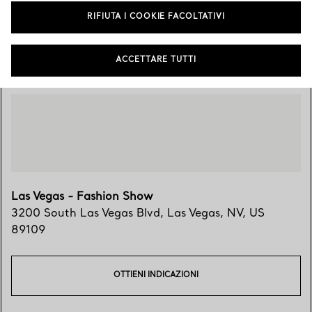
RIFIUTA I COOKIE FACOLTATIVI
Vieni a trovarci
ACCETTARE TUTTI
Las Vegas - Fashion Show
3200 South Las Vegas Blvd
,
Las Vegas
,
NV,
US
89109
OTTIENI INDICAZIONI