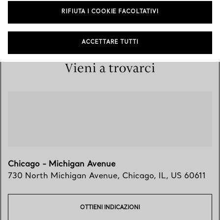
730 North Michigan Avenue
,
Chicago
,
IL,
US
60611
RIFIUTA I COOKIE FACOLTATIVI
(312) 944-7500
ACCETTARE TUTTI
Vieni a trovarci
Chicago - Michigan Avenue
730 North Michigan Avenue
,
Chicago
,
IL,
US
60611
OTTIENI INDICAZIONI