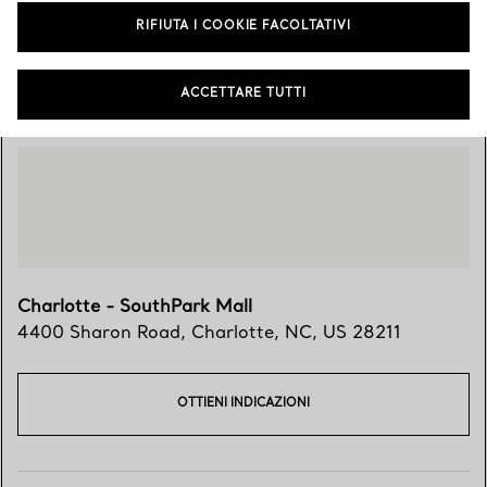
RIFIUTA I COOKIE FACOLTATIVI
Vieni a trovarci
ACCETTARE TUTTI
Charlotte - SouthPark Mall
4400 Sharon Road
,
Charlotte
,
NC,
US
28211
OTTIENI INDICAZIONI