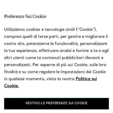
Preferenze Sui Cookie
Charlotte - SouthPark Mall
Utilizziamo cookies e tecnologie simili (“Cookie”),
compresi quelli di terze parti, per gestire e migliorare il
Aperto oggi fino alle 20:00
nostro sito, potenziarne le funzionalità, personalizzare
la tua esperienza, effettuare analisi e fornire a te e agli
altri utenti come te contenuti pubblicitari rilevanti e
RICHIEDI UN APPUNTAMENTO
personalizzati. Per saperne di più sui Cookie, sulle loro
finalità e su come regolare le impostazioni dei Cookie
in qualsiasi momento, visita la nostra
Politica sui
Servizi disponibili
+
3
Cookie.
4400 Sharon Road
,
Charlotte
,
NC,
US
28211
GESTISCI LE PREFERENZE SUI COOKIE
(704) 365-7773