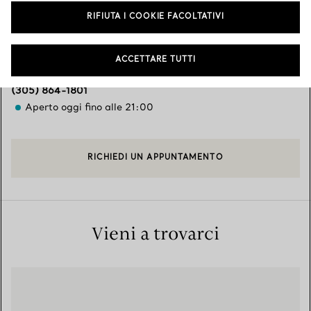
Servizi disponibili
+
3
RIFIUTA I COOKIE FACOLTATIVI
ACCETTARE TUTTI
9700 Collins Avenue
,
Bal Harbour
,
FL,
US
33154
(305) 864-1801
Aperto oggi fino alle 21:00
RICHIEDI UN APPUNTAMENTO
Vieni a trovarci