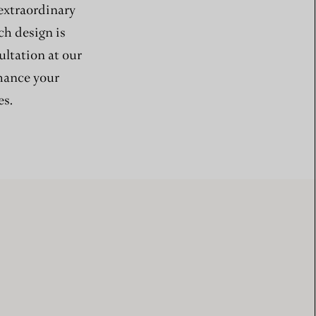
 extraordinary
ch design is
ultation at our
nhance your
es.