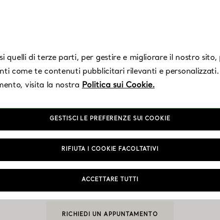
 quelli di terze parti, per gestire e migliorare il nostro sito
enti come te contenuti pubblicitari rilevanti e personalizzati.
ento, visita la nostra
Politica sui Cookie.
GESTISCI LE PREFERENZE SUI COOKIE
tlanta - Phipps Pla
RIFIUTA I COOKIE FACOLTATIVI
ACCETTARE TUTTI
Aperto oggi fino alle 19:00
RICHIEDI UN APPUNTAMENTO