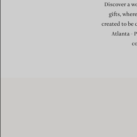
Discover a wo
gifts, wher
created to be 
Atlanta - 
co
The Tiffany Experience