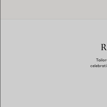
R
Tailor
celebrat