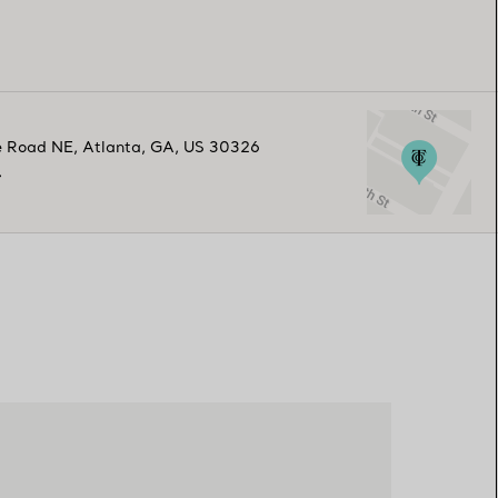
e Road NE
,
Atlanta
,
GA,
US
30326
4