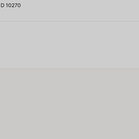
ID
10270