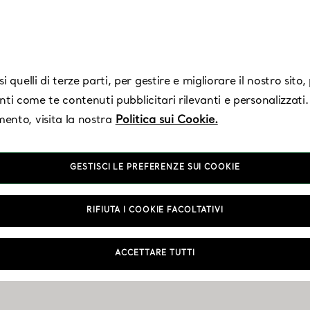
 quelli di terze parti, per gestire e migliorare il nostro sito
enti come te contenuti pubblicitari rilevanti e personalizzati.
ento, visita la nostra
Politica sui Cookie.
GESTISCI LE PREFERENZE SUI COOKIE
Plaza Senayan
RIFIUTA I COOKIE FACOLTATIVI
ACCETTARE TUTTI
Aperto oggi fino alle 22:00