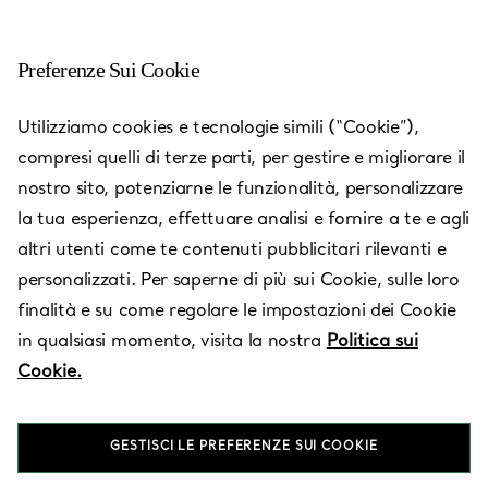
Preferenze Sui Cookie
Neftchilar Avenue 151
Utilizziamo cookies e tecnologie simili (“Cookie”),
compresi quelli di terze parti, per gestire e migliorare il
Aperto oggi fino alle 22:00
nostro sito, potenziarne le funzionalità, personalizzare
la tua esperienza, effettuare analisi e fornire a te e agli
altri utenti come te contenuti pubblicitari rilevanti e
Servizi disponibili
+
2
personalizzati. Per saperne di più sui Cookie, sulle loro
finalità e su come regolare le impostazioni dei Cookie
in qualsiasi momento, visita la nostra
Politica sui
Neftchilar Avenue 151
,
Baku
,
AZ
AZ1010
Cookie.
050 291 99 61
GESTISCI LE PREFERENZE SUI COOKIE
Vieni a trovarci